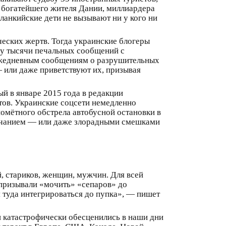
бе богатейшего жителя Дании, миллиардера
 ланкийские дети не вызывают ни у кого ни
ческих жертв. Тогда украинские блогеры
му тысячи печальных сообщений с
 ежедневным сообщениям о разрушительных
 или даже приветствуют их, призывая
й в январе 2015 года в редакции
тов. Украинские соцсети немедленно
номётного обстрела автобусной остановки в
олчанием — или даже злорадными смешками
й, стариков, женщин, мужчин. Для всей
призывали «мочить» «сепаров» до
я туда интегрироваться до пупка», — пишет
и катастрофически обесценились в наши дни