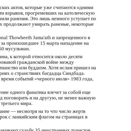
ских актов, которые уже считаются одними
яти взрывов, прогремевших на католическую
учили ранения. Это лишь немного уступает по
ах продолжают умирать раненые, некоторые
al Thowheeth Jama'ath и запрещенного в
и за произошедшее 15 марта нападение на
50 мусульман.
на, к которой относится около десяти
кровавой гражданской войне между
ианство или буддизм. Хотя ислам пришел на
риях о странствиях багдадца Синдбада.
 время событий «черного июля» 1983 года,
ение одного фанатика влечет за собой еще
од поговорить и на другую, не менее важную
третьего мира.
аине — несмотря на то что число жертв
арок с ланкийским флагом на страницах в
лакивают судьбу 35 иностранных туристов,