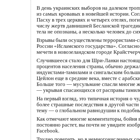
В день украинских выборов на далеком тро
из самых кровавых в новейшей истории. Сог
Пасху в трех церквях и четырех отелях, пог
числу жертв давнишней Бесланской трагеди
тела не опознаны, а несколько человек до си
Взрывы были осуществлены террористами-см
России «Исламского государства». Согласно
мечети в новозеландском городе Крайстчерч 
Случившееся стало для Шри-Ланки настоящим
процентов населения страны, обычно держал
индуистами-тамилами и сингальским больши
Цейлон еще в средние века, вместе с арабск
Больше того — мусульмане спасли многие ж
— укрывая спасающихся от расправы тамилов
На первый взгляд, это типичная история о 
более страшные последствия в другой части
тему — о глобальном равнодушии к подобным
Как отмечают многие комментаторы, бойня в
постоянно растет, вы почти не увидите изоб
Facebook.
Трудно поверить, но в немногочисленных со