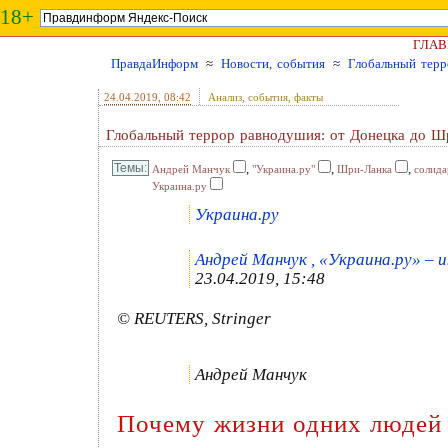
18+
ГЛАВ
ПравдаИнформ
≈
Новости, события
≈
Глобальный терр
24.04.2019
, 08:42
Анализ, события, факты
Глобальный террор равнодушия: от Донецка до Ш
,
,
,
Андрей Манчук
"Украина.ру"
Шри-Ланка
солида
Украина.ру
Украина.ру
Андрей Манчук , «Украина.ру» – u
23.04.2019, 15:48
© REUTERS, Stringer
Андрей Манчук
Почему жизни одних людей 