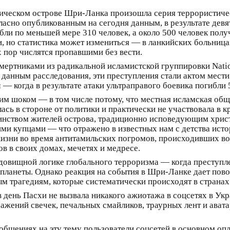
пическом острове Шри-Ланка произошла серия террористиче
ласно опубликованным на сегодня данным, в результате дев
ибли по меньшей мере 310 человек, а около 500 человек пол
и, но статистика может измениться — в ланкийских больниц
х пор числятся пропавшими без вести.
ертниками из радикальной исламистской группировки Nation
 данным расследования, эти преступления стали актом мест
— когда в результате атаки ультраправого боевика погибли 
 шоком — в том числе потому, что местная исламская общи
ась в стороне от политики и практически не участвовала в 
нством жителей острова, традиционно исповедующим христ
ими купцами — что отражено в известных нам с детства исто
изни во время антитамильских погромов, происходивших во
 в своих домах, мечетях и медресе.
чудовищной логике глобального терроризма — когда преступл
 планеты. Однако реакция на события в Шри-Ланке дает пов
 трагедиям, которые систематически происходят в странах 
 день Пасхи не вызвала никакого ажиотажа в соцсетях в Укр
ражений свечек, печальных смайликов, траурных лент и ават
общениях на эту тему пользователи соцсетей в основном оп