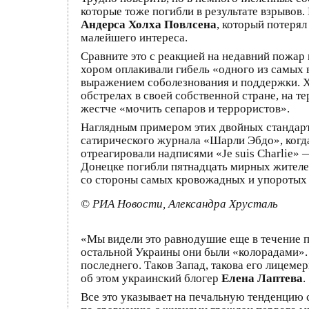
которые тоже погибли в результате взрывов.
Андерса Холха Повлсена
, который потерял
малейшего интереса.
Сравните это с реакцией на недавний пожар
хором оплакивали гибель «одного из самых
выражением соболезнования и поддержки. Х
обстрелах в своей собственной стране, на 
жестче «мочить сепаров и террористов».
Наглядным примером этих двойных стандарто
сатирического журнала «Шарли Эбдо», когд
отреагировали надписями «Je suis Charlie» 
Донецке погибли пятнадцать мирных жителе
со стороны самых кровожадных и упоротых 
© РИА Новости, Александра Хрусталь
«Мы видели это равнодушие еще в течение пя
остальной Украины они были «колорадами».
последнего. Таков Запад, такова его лицеме
об этом украинский блогер
Елена Лаптева
.
Все это указывает на печальную тенденцию 