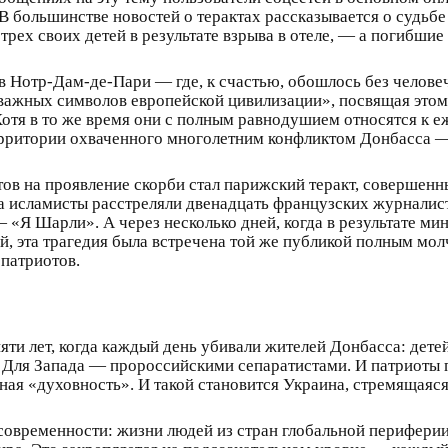
 В большинстве новостей о терактах рассказывается о судь
 трех своих детей в результате взрыва в отеле, — а погибшие
 в Нотр-Дам-де-Пари — где, к счастью, обошлось без челове
 важных символов европейской цивилизации», посвящая это
отя в то же время они с полным равнодушием относятся к
территории охваченного многолетним конфликтом Донбасса —
в на проявление скорби стал парижский теракт, совершенны
а исламисты расстреляли двенадцать французских журналис
— «Я Шарли». А через несколько дней, когда в результате ми
й, эта трагедия была встречена той же публикой полным м
патриотов.
ти лет, когда каждый день убивали жителей Донбасса: дете
 Для Запада — пророссийскими сепаратистами. И патриоты 
рная «духовность». И такой становится Украина, стремящаяс
современности: жизни людей из стран глобальной перифери