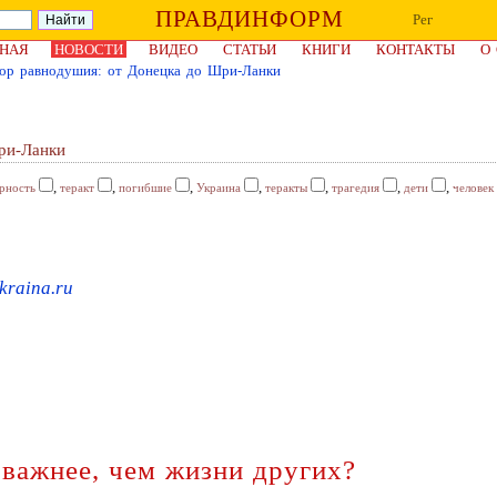
ПРАВДИНФОРМ
Рег
НАЯ
НОВОСТИ
ВИДЕО
СТАТЬИ
КНИГИ
КОНТАКТЫ
О
ор равнодушия: от Донецка до Шри-Ланки
ри-Ланки
,
,
,
,
,
,
,
рность
теракт
погибшие
Украина
теракты
трагедия
дети
человек
kraina.ru
важнее, чем жизни других?