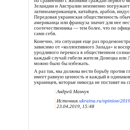
по сравнению с жизнями граждан первого ми
Зеландии и Австралии неизменно погружает 
латиноамериканцев, китайцев, арабов, индус
Передовая украинская общественность обычн
американца или француза значит для нее не
соотечественника — тем более, что по офи
сами себя.
Конечно, эта ситуация еще раз продемонстр
зависимо от «коллективного Запада» и восп
уродливого перекоса в общественном созна
каждый случай гибели жителя Донецка или Лу
можно было бы избежать.
А раз так, мы должны вести борьбу против г
имеет равную ценность и каждый в одинаков
украинцев, которые никогда не поставят на 
Андрей Манчук
Источник
ukraina.ru/opinion/20
23.04.2019, 15:48