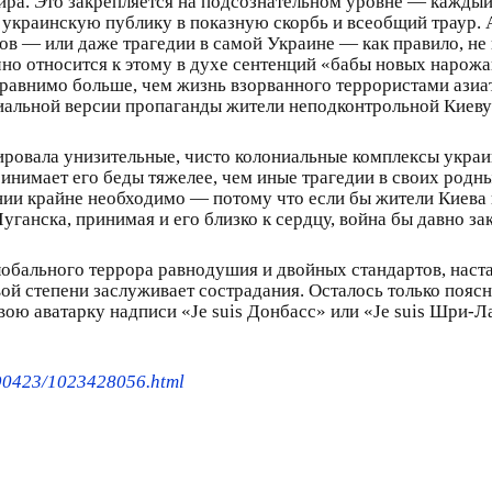
ра. Это закрепляется на подсознательном уровне — каждый
украинскую публику в показную скорбь и всеобщий траур. 
ов — или даже трагедии в самой Украине — как правило, не 
о относится к этому в духе сентенций «бабы новых нарожа
сравнимо больше, чем жизнь взорванного террористами азиа
циальной версии пропаганды жители неподконтрольной Киеву
ировала унизительные, чисто колониальные комплексы украи
ринимает его беды тяжелее, чем иные трагедии в своих родн
нии крайне необходимо — потому что если бы жители Киева 
ганска, принимая и его близко к сердцу, война бы давно зак
лобального террора равнодушия и двойных стандартов, наста
ой степени заслуживает сострадания. Осталось только пояс
свою аватарку надписи «Je suis Донбасс» или «Je suis Шри-Л
190423/1023428056.html