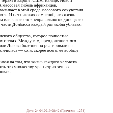
 теракт в Европе, США, Канаде, Новой
А массовая гибель африканцев,
вызывает в этой среде массового сочувствия.
ют». И нет никаких сомнений, что жизнь
та или какого-то «неправильного» донецкого
 части Донбасса каждый раз якобы убивают
нского общества, которое полностью
ых стенах. Между тем, преодоление этого
или Львова болезненно реагировали на
ончилась — хотя, скорее всего, ее вообще
ивая на том, что жизнь каждого человека
нить это множеству ура-патриотичных
анка».
Дата: 24.04.2019 08:42 (Прочтено: 1254)