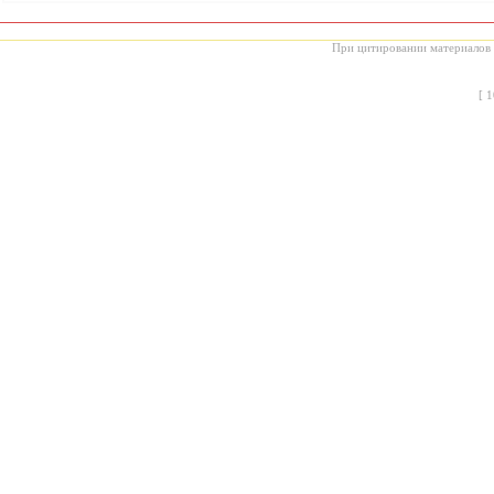
При цитировании материалов с
[
1