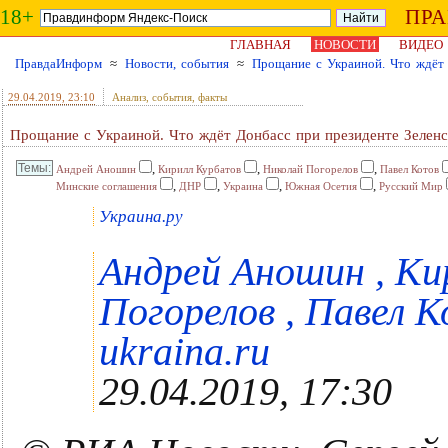
18+
ПР
ГЛАВНАЯ
НОВОСТИ
ВИДЕО
ПравдаИнформ
≈
Новости, события
≈
Прощание с Украиной. Что ждёт 
29.04.2019
, 23:10
Анализ, события, факты
Прощание с Украиной. Что ждёт Донбасс при президенте Зелен
,
,
,
Андрей Аношин
Кирилл Курбатов
Николай Погорелов
Павел Котов
,
,
,
,
Минские соглашения
ДНР
Украина
Южная Осетия
Русский Мир
Украина.ру
Андрей Аношин , Ки
Погорелов , Павел К
ukraina.ru
29.04.2019, 17:30