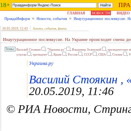
18+
ПР
ГЛАВНАЯ
НОВОСТИ
ВИДЕО
ПравдаИнформ
≈
Новости, события
≈
Инаугурационное послевкусие. Н
20.05.2019
, 12:43
Анализ, события, факты
Инаугурационное послевкусие. На Украине происходит смена де
,
,
,
Василий Стоякин
"Украина.ру"
Владимир Зеленский
президентские 
,
,
,
,
,
,
,
угрозы
президент
Крым
Россия
СССР
США
Сталин
У
Украина.ру
Василий Стоякин , «
20.05.2019, 11:46
© РИА Новости, Стрин