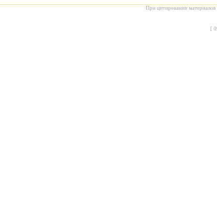
При цитировании материалов с
[
0