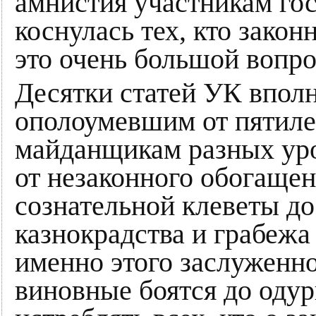
амнистия участникам гос
коснулась тех, кто зако
это очень большой вопро
Десятки статей УК впол
ополоумевшим от пятиле
майданщикам разных уро
от незаконного обогащен
сознательной клеветы до
казнокрадства и грабежа
именно этого заслуженно
виновные боятся до одур