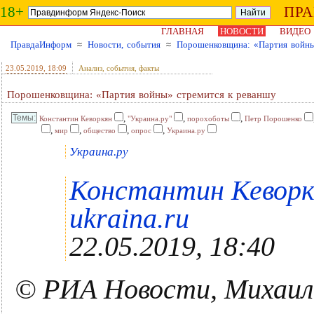
18+
ПР
ГЛАВНАЯ
НОВОСТИ
ВИДЕО
ПравдаИнформ
≈
Новости, события
≈
Порошенковщина: «Партия войны
23.05.2019
, 18:09
Анализ, события, факты
Порошенковщина: «Партия войны» стремится к реваншу
,
,
,
Константин Кеворкян
"Украина.ру"
порохоботы
Петр Порошенко
,
,
,
,
мир
общество
опрос
Украина.ру
Украина.ру
Константин Кеворкя
ukraina.ru
22.05.2019, 18:40
© РИА Новости, Михаил