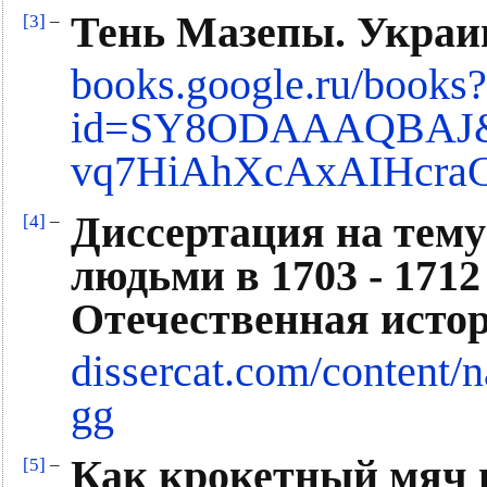
Тень Мазепы. Украин
[3]
–
books.google.ru/books?
id=SY8ODAAAQBAJ&pr
vq7HiAhXcAxAIHcr
Диссертация на тему
[4]
–
людьми в 1703 - 1712
Отечественная исто
dissercat.com/content/
gg
Как крокетный мяч п
[5]
–