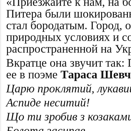
«Приезжайте к нам, на б
Питера были шокированы 
стал бородатым. Город,
природных условиях и с
распространенной на Ук
Вкратце она звучит так:
ее в поэме
Тараса Шевч
Царю проклятий, лукави
Аспиде неситий!
Що ти зробив з козакам
Болота засипав