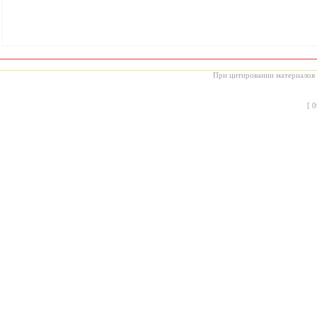
При цитировании материалов с
[
0