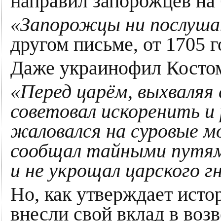
направил запорожцев на
«Запорожцы ни послушан
другом письме, от 1705
Даже украинофил Костом
«Перед царём, выхваляя 
советовал искоренить и
жаловался на суровые мо
сообщал тайными путями,
и не укрощал царского г
Но, как утверждает исто
внесли свой вклад в воз