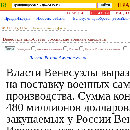
18+
ПР
ГЛАВНАЯ
НОВОСТИ
ВИДЕО
ПравдаИнформ
≈
Новости, события
≈
Венесуэла приобретет российски
01.11.2015
, 11:52
Анализ, события, факты
Венесуэла приобретет российские военные самолеты
,
,
,
Венесуэла
военные самолеты
Россия
Легков Роман Анатольевич
Легков Роман Анатольевич
Власти Венесуэлы вырази
на поставку военных сам
производства. Сумма кон
480 миллионов долларов.
закупаемых у России Вен