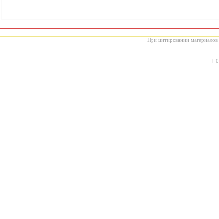
При цитировании материалов с
[
0