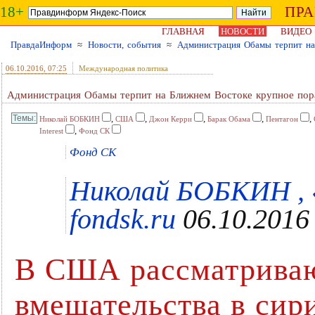
18+
ПР
ГЛАВНАЯ
НОВОСТИ
ВИДЕО
ПравдаИнформ
≈
Новости, события
≈
Администрация Обамы терпит на
06.10.2016
, 07:25
Международная политика
Администрация Обамы терпит на Ближнем Востоке крупное пор
,
,
,
,
,
Николай БОБКИН
США
Джон Керри
Барак Обама
Пентагон
,
Interest
Фонд СК
Фонд СК
Николай БОБКИН , 
fondsk.ru
06.10.2016
В США рассматриваю
вмешательства в сир