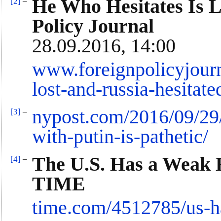
He Who Hesitates Is L
[2]
–
Policy Journal
28.09.2016, 14:00
www.foreignpolicyjourn
lost-and-russia-hesitate
nypost.com/2016/09/29/j
[3]
–
with-putin-is-pathetic/
The U.S. Has a Weak 
[4]
–
TIME
time.com/4512785/us-ha