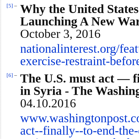
Why the United States
[5]
–
Launching A New War i
October 3, 2016
nationalinterest.org/fea
exercise-restraint-befo
The U.S. must act — f
[6]
–
in Syria - The Washin
04.10.2016
www.washingtonpost.co
act--finally--to-end-the