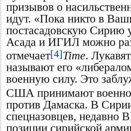
призывов о насильствен
идут. «Пока никто в Ваш
постасадовскую Сирию уд
Асада и ИГИЛ можно раз
[4]
отмечает
Time
. Лукавя
называют его «либералом
военную силу. Это заблу
США принимают военное
против Дамаска. В Сири
спецназовцев, недавно
позиции сирийской арми