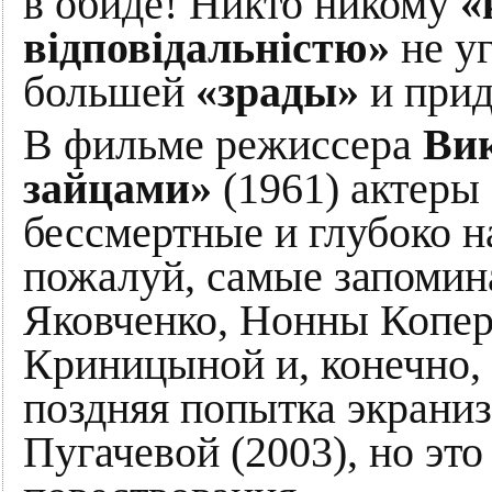
в обиде! Никто никому
«
відповідальністю»
не уг
большей
«зрады»
и прид
В фильме режиссера
Ви
зайцами»
(1961) актеры
бессмертные и глубоко н
пожалуй, самые запоми
Яковченко, Нонны Копе
Криницыной и, конечно, 
поздняя попытка экрани
Пугачевой (2003), но эт