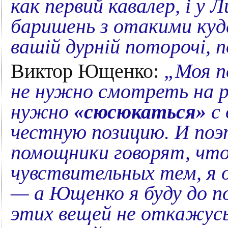
как первий кавалер, і у
баришень з отакими куде
вашій дурній поторочі, п
Виктор Ющенко:
„Моя п
не нужно смотреть на р
нужно
«сюсюкаться»
с 
честную позицию. И поэ
помощники говорят, чт
чувствительных тем, я 
— а Ющенко я буду до по
этих вещей не откажусь