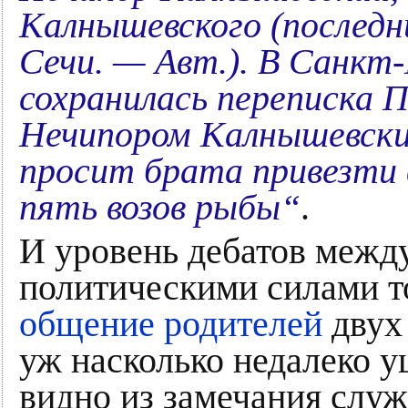
Калнышевского (последн
Сечи. — Авт.). В Санкт
сохранилась переписка 
Нечипором Калнышевск
просит брата привезти в
пять возов рыбы“
.
И уровень дебатов межд
политическими силами т
общение родителей
двух 
уж насколько недалеко у
видно из замечания слу