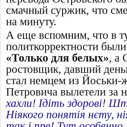
смачный суржик, что сме
на минуту.
А еще вспомним, что в т
политкорректности были
«Только для белых»
, а
ростовщик, давший деньг
стал немцем из Йоськи-
Петровича вылетели за 
хахли! Ідіть здорові! 
Ніякого понятія нєту, н
так і пре! Тут особенно 