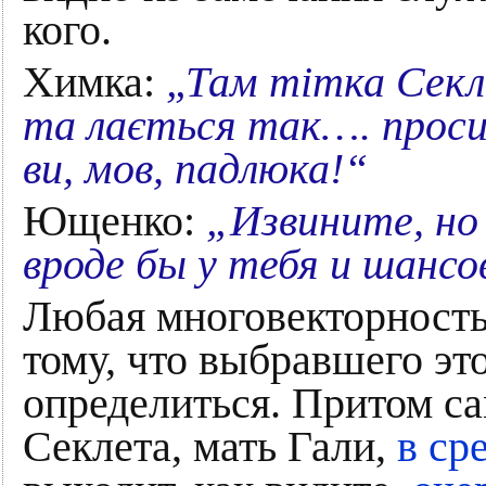
кого.
Химка:
„Там тітка Секли
та лається так…. просил
ви, мов, падлюка!“
Ющенко:
„Извините, но
вроде бы у тебя и шанс
Любая многовекторность
тому, что выбравшего эт
определиться. Притом с
Секлета, мать Гали,
в ср