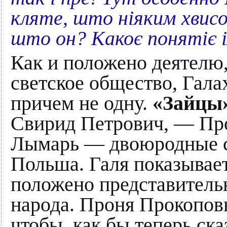
кляте, што ніяким хвисон
што он? Какоє понятіє 
Как и положено деятелю
светское общество, Гала
причем не одну.
«Зайцы
Свирид Петрович, — Про
Лымарь — двоюродные се
Польша. Галя показывает
положено представитель
народа. Проня Прокопов
чтобы, как бы теперь ска