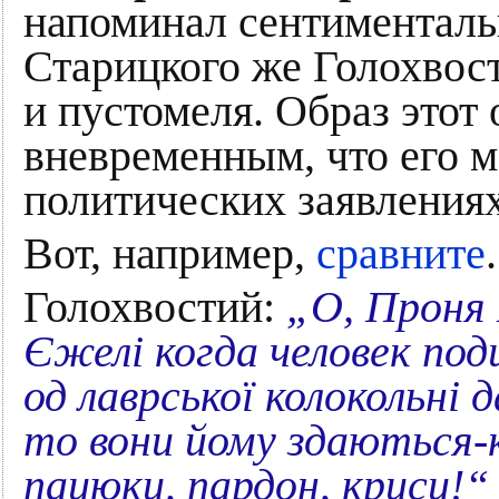
напоминал сентиментальн
Старицкого же Голохвос
и пустомеля. Образ этот
вневременным, что его 
политических заявления
Вот, например,
сравните
.
Голохвостий:
„О, Проня 
Єжелі когда человек по
од лаврської колокольні 
то вони йому здаються-
пацюки, пардон, криси!“