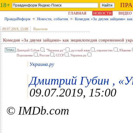
18+
ПР
ГЛАВНАЯ
НОВОСТИ
ВИДЕО
ПравдаИнформ
≈
Новости, события
≈
Комедия «За двумя зайцами» как
09.07.2019
, 15:08
Идиотизм
Комедия «За двумя зайцами» как энциклопедия современной укр
,
,
,
,
Дмитрий Губин
"Украина.ру"
русский язык
украинство
Ющенко
,
,
,
Порошенко
Россия
СССР
Украина.ру
Украина.ру
Дмитрий Губин , «Ук
09.07.2019, 15:00
© IMDb.com