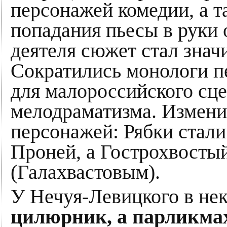
персонажей комедии, а т
попадания пьесы в руки 
деятеля сюжет стал знач
Сократились монологи п
для малороссийского сце
мелодраматизма. Измени
персонажей: Рябки стал
Проней, а Гострохвост
(Галахвастовым).
У Нечуя-Левицкого в не
цилюрник, а парликма