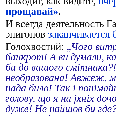
выходит, как видите,
оче
прощавай»
.
И всегда деятельность Г
эпигонов
заканчивается 
Голохвостий:
„Чого витр
банкрот! А ви думали, к
би до вашого смітника?!
необразована! Авжеж, м
нада било! Так і понімай
голову, що я на јхніх до
дуже! Не найшов би где?