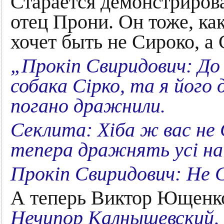
Старается демонстрирова
отец Прони. Он тоже, как
хочет быть не Сироко, а
„Прокіп Свиридович: До 
собака Сірко, та я його 
погано дражнили.
Секлита: Хіба ж вас не
тепера дражнять усі на
Прокіп Свиридович: Не С
А теперь Виктор Ющенк
Нечипор Калнышевский,