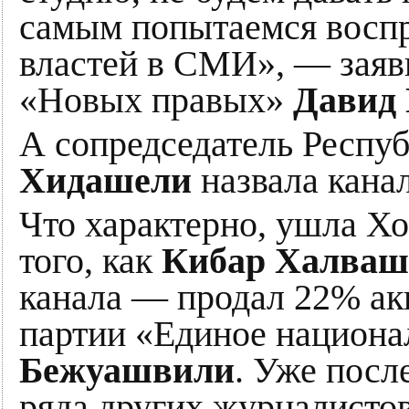
самым попытаемся воспр
властей в СМИ», — заяви
«Новых правых»
Давид 
А сопредседатель Респу
Хидашели
назвала канал
Что характерно, ушла Хо
того, как
Кибар Халва
канала — продал 22% ак
партии «Единое национ
Бежуашвили
. Уже посл
ряда других журналистов