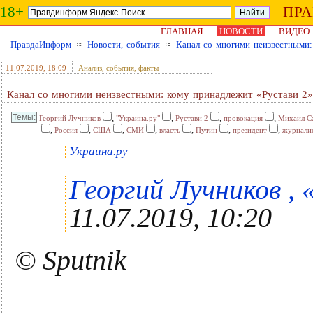
18+
ПР
ГЛАВНАЯ
НОВОСТИ
ВИДЕО
ПравдаИнформ
≈
Новости, события
≈
Канал со многими неизвестными:
11.07.2019
, 18:09
Анализ, события, факты
Канал со многими неизвестными: кому принадлежит «Рустави 2»
,
,
,
,
Георгий Лучников
"Украина.ру"
Рустави 2
провокация
Михаил С
,
,
,
,
,
,
,
Россия
США
СМИ
власть
Путин
президент
журнали
Украина.ру
Георгий Лучников , 
11.07.2019, 10:20
© Sputnik