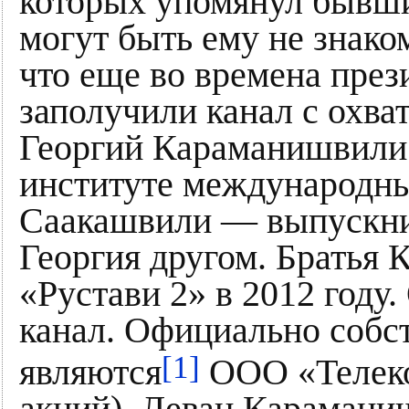
которых упомянул бывши
могут быть ему не знаком
что еще во времена пре
заполучили канал с охва
Георгий Караманишвили 
институте международн
Саакашвили — выпускник
Георгия другом. Братья
«Рустави 2» в 2012 году
канал. Официально собс
[1]
являются
ООО «Телеко
акций), Леван Карамани