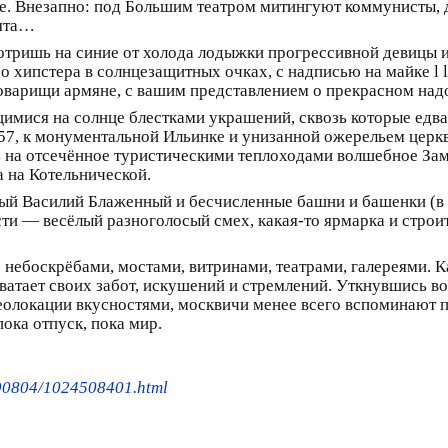
е. Внезапно: под Большим театром митингуют коммунисты, д
нята…
отришь на синие от холода лодыжки прогрессивной девицы 
ро хипстера в солнцезащитных очках, с надписью на майке l
оварищи армяне, с вашим представлением о прекрасном надо
имися на солнце блестками украшений, сквозь которые едва
7, к монументальной Ильинке и унизанной ожерельем церк
ь на отсечённое туристическими теплоходами волшебное Зам
а на Котельнической.
ый Василий Блаженный и бесчисленные башни и башенки (в
ти — весёлый разноголосый смех, какая-то ярмарка и строи
о небоскрёбами, мостами, витринами, театрами, галереями. 
хватает своих забот, искушений и стремлений. Уткнувшись в
еолокации вкусностями, москвичи менее всего вспоминают 
пока отпуск, пока мир.
190804/1024508401.html