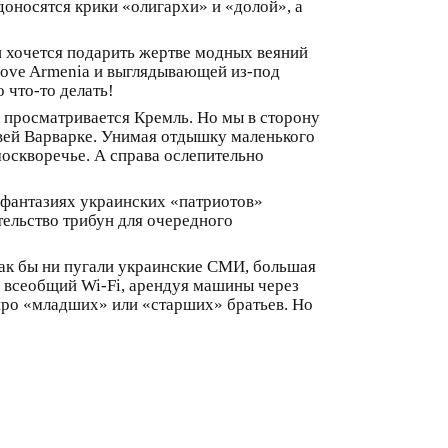
оносятся крики «олигархи» и «долой», а
и хочется подарить жертве модных веяний
 love Armenia и выглядывающей из-под
 что-то делать!
 просматривается Кремль. Но мы в сторону
вей Варварке. Унимая отдышку маленького
оскворечье. А справа ослепительно
 фантазиях украинских «патриотов»
тельство трибун для очередного
Как бы ни пугали украинские СМИ, большая
о всеобщий Wi-Fi, арендуя машины через
про «младших» или «старших» братьев. Но