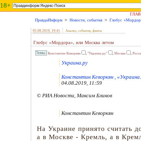
18+
ГЛАВ
ПравдаИнформ
≈
Новости, события
≈
Глобус «Мордора
05.08.2019
, 19:41
Анализ, события, факты
Глобус «Мордора», или Москва летом
,
,
,
Константин Кеворкян
"Украина.ру"
Москва
Росс
Украина.ру
Константин Кеворкян , «Украина.
04.08.2019, 11:59
© РИА Новости, Максим Блинов
Константин Кеворкян
На Украине принято считать до
а в Москве - Кремль, а в Крем