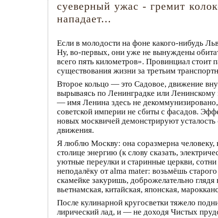
суеверный ужас - гремит колок
нападает...
Если в молодости на фоне какого-нибудь Ль
Ну, во-первых, они уже не вынуждены обитат
всего пять километров». Провинциал стоит 
существования жизни за третьим транспортн
Второе кольцо — это Садовое, движение вну
вырываясь по Ленинградке или Ленинскому п
— имя Ленина здесь не декоммунизировано,
советской империи не сбиты с фасадов. Эфф
новых москвичей демонстрируют усталость о
движения.
Я люблю Москву: она соразмерна человеку,
столице энергию (к слову сказать, электрич
уютные переулки и старинные церкви, сотни
неподалёку от alma mater: возьмёшь старог
скамейке закуришь, доброжелательно глядя 
вьетнамская, китайская, японская, марокканс
После кулинарной кругосветки тяжело подн
лирический лад, и — не доходя Чистых пру