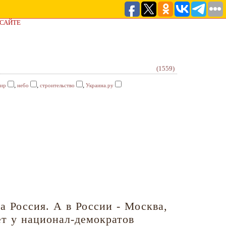
 САЙТЕ
(1559)
,
,
,
ир
небо
строительство
Украина.ру
а Россия. А в России - Москва,
ет у национал-демократов