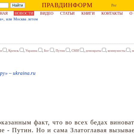
ПРАВДИНФОРМ
Рег
НАЯ
НОВОСТИ
ВИДЕО
СТАТЬИ
КНИГИ
КОНТАКТЫ
О
», или Москва летом
,
,
,
,
,
,
,
,
ия
Кремль
Украина
Бог
Путин
СМИ
демократы
коммунисты
м
ру» – ukraina.ru
казанным факт, что во всех бедах виноват
ле - Путин. Но и сама Златоглавая вызыва