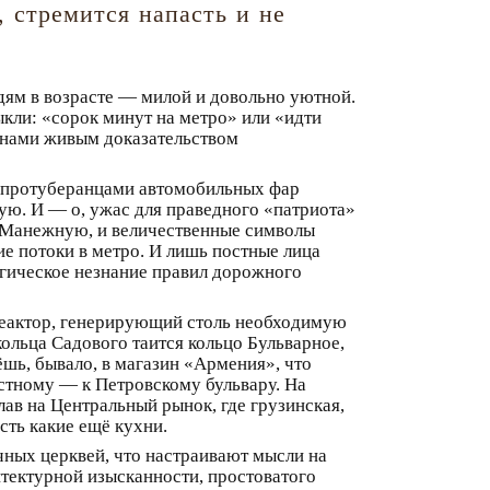
, стремится напасть и не
дям в возрасте — милой и довольно уютной.
выкли: «сорок минут на метро» или «идти
д нами живым доказательством
ми протуберанцами автомобильных фар
ую. И — о, ужас для праведного «патриота»
а Манежную, и величественные символы
ие потоки в метро. И лишь постные лица
агическое незнание правил дорожного
 реактор, генерирующий столь необходимую
кольца Садового таится кольцо Бульварное,
шь, бывало, в магазин «Армения», что
астному — к Петровскому бульвару. На
ав на Центральный рынок, где грузинская,
есть какие ещё кухни.
ных церквей, что настраивают мысли на
тектурной изысканности, простоватого