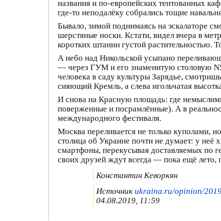
названия и по-европейских тентованных каф
где-то неподалёку собрались тощие наваль
Бывало, зимой поднимаясь на эскалаторе см
шерстяные носки. Кстати, видел вчера в мет
коротких штанин густой растительностью. Т
А небо над Никольской усыпано переливающ
— через ГУМ и его знаменитую столовую N5
человека в саду культуры Зарядье, смотриш
сияющий Кремль, а слева игольчатая высотк
И снова на Красную площадь: где немыслим
поверженные и посрамлённые). А в реальнос
международного фестиваля.
Москва переливается не только куполами, н
столица об Украине почти не думает: у неё 
смартфоны, перекусывая доставляемых по г
своих друзей ждут всегда — пока ещё лето, 
Константин Кеворкян
Источник
ukraina.ru/opinion/20
04.08.2019, 11:59