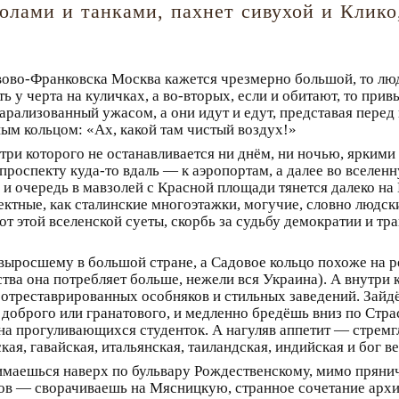
олами и танками, пахнет сивухой и Клико
вово-Франковска Москва кажется чрезмерно большой, то лю
ь у черта на куличках, а во-вторых, если и обитают, то при
парализованный ужасом, а они идут и едут, представая пере
ым кольцом: «Ах, какой там чистый воздух!»
три которого не останавливается ни днём, ни ночью, ярки
роспекту куда-то вдаль — к аэропортам, а далее во вселенн
 и очередь в мавзолей с Красной площади тянется далеко н
ектные, как сталинские многоэтажки, могучие, словно людск
т этой вселенской суеты, скорбь за судьбу демократии и тр
 выросшему в большой стране, а Садовое кольцо похоже на
ества она потребляет больше, нежели вся Украина). А внутри 
 отреставрированных особняков и стильных заведений. Зайдё
о доброго или гранатового, и медленно бредёшь вниз по Стр
на прогуливающихся студенток. А нагуляв аппетит — стремгл
кая, гавайская, итальянская, таиландская, индийская и бог в
имаешься наверх по бульвару Рождественскому, мимо прянич
дов — сворачиваешь на Мясницкую, странное сочетание архи