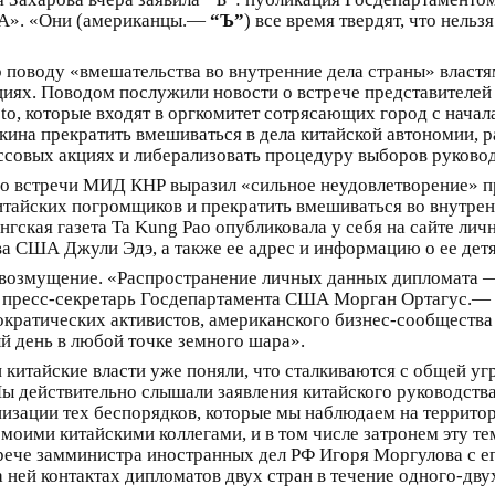
ША». «Они (американцы.—
“Ъ”
) все время твердят, что нельз
по поводу «вмешательства во внутренние дела страны» власт
акциях. Поводом послужили новости о встрече представителе
o, которые входят в оргкомитет сотрясающих город с начал
екина прекратить вмешиваться в дела китайской автономии, 
ссовых акциях и либерализовать процедуру выборов руковод
со встречи МИД КНР выразил «сильное неудовлетворение» 
тайских погромщиков и прекратить вмешиваться во внутренн
ская газета Ta Kung Pao опубликовала у себя на сайте лич
а США Джули Эдэ, а также ее адрес и информацию о ее детя
возмущение. «Распространение личных данных дипломата — э
пресс-секретарь Госдепартамента США Морган Ортагус.— В
кратических активистов, американского бизнес-сообщества и
 день в любой точке земного шара».
 китайские власти уже поняли, что сталкиваются с общей у
Мы действительно слышали заявления китайского руководств
изации тех беспорядков, которые мы наблюдаем на террито
моими китайскими коллегами, и в том числе затронем эту те
трече замминистра иностранных дел РФ Игоря Моргулова с е
а ней контактах дипломатов двух стран в течение одного-дву