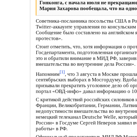
Гонконга, с начала июля не прекраща
Мария Захарова пообещала, что на одн
Советника-посланника посольства США в Рос
Twitter-аккаунте управления по консульски
Сообщение было составлено на английском 
протестов».
Стоит отметить, что, хотя информация о про
Госдепартамента, подготовленная организат
это и обратили внимание в МИД РФ, заверив:
вмешательства во внутренние дела России».
[1]
Напомним
, что 3 августа в Москве прошл
сентябрьских выборах в Мосгордуму. Вдоба
призывали прекратить уголовное дело об ор
портал «ОВД-инфо» давал информацию о 10
С критикой действий российских силовиков 
Франции, Великобритании, Германии, Латвии
недопустимости вмешательства во внутренн
немецкий телеканал Deutsche Welle, которы
России» в Госдуме Сергей Неверов заявил 
работы» в РФ.
Официальный представитель МИД РФ Мария З