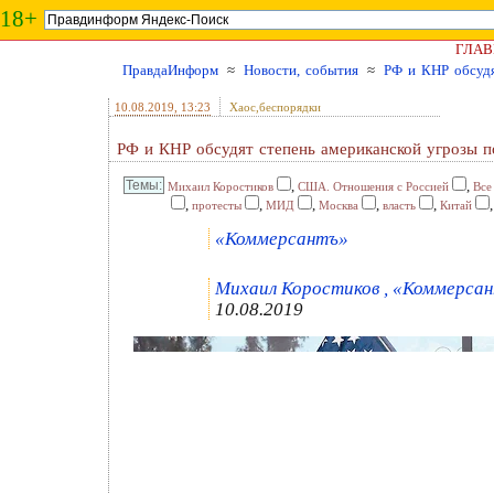
18+
ГЛАВ
ПравдаИнформ
≈
Новости, события
≈
РФ и КНР обсудя
10.08.2019
, 13:23
Хаос,беспорядки
РФ и КНР обсудят степень американской угрозы п
,
,
Михаил Коростиков
США. Отношения с Россией
Все
,
,
,
,
,
протесты
МИД
Москва
власть
Китай
«Коммерсантъ»
Михаил Коростиков , «Коммерсан
10.08.2019