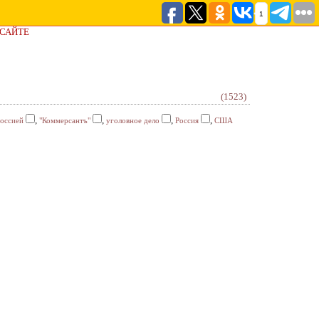
1
 САЙТЕ
(1523)
,
,
,
,
Россией
"Коммерсантъ"
уголовное дело
Россия
США