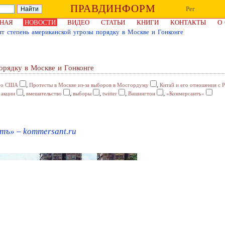
ПРАВДИНФОРМ
Рег
НАЯ
НОВОСТИ
ВИДЕО
СТАТЬИ
КНИГИ
КОНТАКТЫ
О
т степень американской угрозы порядку в Москве и Гонконге
орядку в Москве и Гонконге
,
,
 о США
Протесты в Москве из-за выборов в Мосгордуму
Китай и его отношения с 
,
,
,
,
,
,
акции
вмешательство
выборы
twitter
Вашингтон
«Коммерсантъ»
тъ» – kommersant.ru