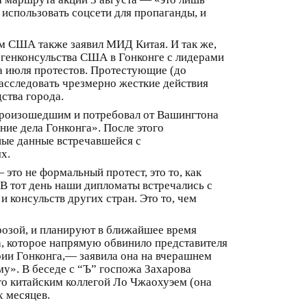
я использовать соцсети для пропаганды, и
ям США также заявил МИД Китая. И так же,
й генконсульства США в Гонконге с лидерами
а июля протестов. Протестующие (до
расследовать чрезмерно жесткие действия
ства города.
произошедшим и потребовал от Вашингтона
ие дела Гонконга». После этого
ные данные встречавшейся с
х.
то не формальный протест, это то, как
 тот день наши дипломаты встречались с
 консульств других стран. Это то, чем
грозой, и планируют в ближайшее время
а, которое напрямую обвинило представителя
рии Гонконга,— заявила она на вчерашнем
му». В беседе с “Ъ” госпожа Захарова
го китайским коллегой Ло Чжаохуэем (она
х месяцев.