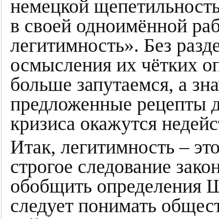
немецкой щепетильност
в своей одноимённой раб
легитимность». Без разде
осмысления их чётких о
больше запутаемся, а зн
предложенные рецепты 
кризиса окажутся недей
Итак, легитимность – эт
строгое следование закон
обобщить определения Ш
следует понимать общест