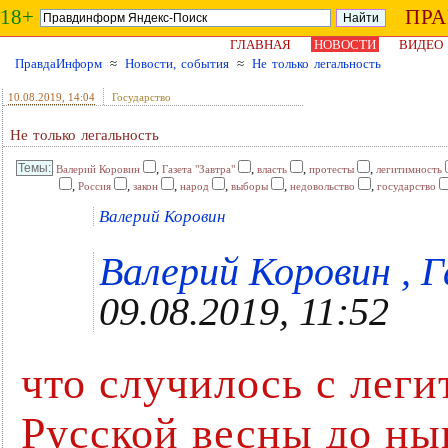
18+
ПР
ГЛАВНАЯ
НОВОСТИ
ВИДЕО
ПравдаИнформ
≈
Новости, события
≈
Не только легальность
10.08.2019
, 14:04
Государство
Не только легальность
,
,
,
,
Валерий Коровин
Газета "Завтра"
власть
протесты
легитимность
,
,
,
,
,
,
Россия
закон
народ
выборы
недовольство
государство
Валерий Коровин
Валерий Коровин , Г
09.08.2019, 11:52
что случилось с лег
Русской весны до ны