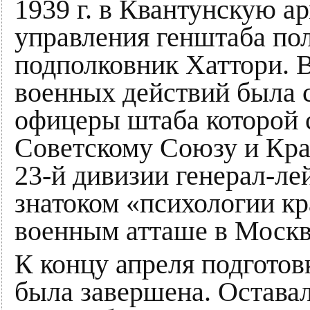
1939 г. в Квантунскую а
управления генштаба по
подполковник Хаттори. 
военных действий была с
офицеры штаба которой 
Советскому Союзу и Кр
23-й дивизии генерал-л
знатоком «психологии кр
военным атташе в Москв
К концу апреля подготов
была завершена. Остава