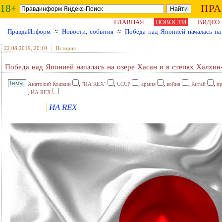
18+
ПР
ГЛАВНАЯ
НОВОСТИ
ВИДЕО
ПравдаИнформ
≈
Новости, события
≈
Победа над Японией началась на
22.08.2019
, 20:10
История
Победа над Японией началась на озере Хасан и в степях Халхин
,
,
,
,
,
,
Анатолий Кошкин
"ИА REX"
СССР
армия
война
Китай
пр
,
ИА REX
ИА REX