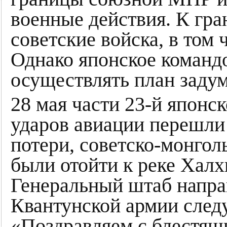
военные действия. К гр
советские войска, в том 
Однако японское команд
осуществлять план заду
28 мая части 23-й японс
ударов авиации перешли
потери, советско-монго
были отойти к реке Халх
Генеральный штаб напр
Квантунской армии сле
«Поздравляем с блестящ