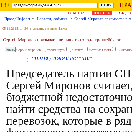
18+
ПР
ГЛАВНАЯ
НОВОСТИ
ВИДЕО
ПравдаИнформ
≈
Новости, события
≈
Сергей Миронов призывает не ли
05.11.2015
, 14:36
Анализ, события, факты
Сергей Миронов призывает не лишать города троллейбусов.
,
,
,
,
Сергей Миронов
троллейбусы
бюджет
местные власти
"СПРАВЕ
"СПРАВЕДЛИВАЯ РОССИЯ"
Председатель партии
Сергей Миронов считает,
бюджетной недостаточно
найти средства на сохра
перевозок, которые в ря