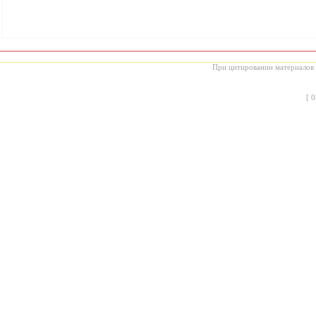
При цитировании материалов с
[
0