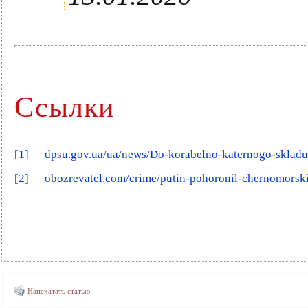
Ссылки
[1]
–
dpsu.gov.ua/ua/news/Do-korabelno-katernogo-sklad
[2]
–
obozrevatel.com/crime/putin-pohoronil-chernomorskij
Напечатать статью