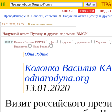
18+
ПР
ГЛАВНАЯ
НОВОСТИ
ВИДЕО
ПравдаИнформ
≈
Новости, события
≈
Надувной ответ Путину и друг
15.01.2020
, 15:05
Военные технологии
Надувной ответ Путину и другие перемоги ВМСУ
,
,
,
,
,
Колонка Василия КАЧУРА
флот
оружие
украинство
Украина
,
Вашингтон
Одна Родина
Одна Родина
Колонка Василия КА
odnarodyna.org
13.01.2020
Визит российского прези