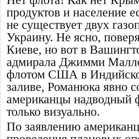
Нет флота! Как нет Крым
продуктов и население ес
не существует двух газ
Украину. Не ясно, повер
Киеве, но вот в Вашингт
адмирала Джимми Малл
флотом США в Индийско
заливе, Романюка явно с
американцы надводный 
только визуально.
По заявлению американце