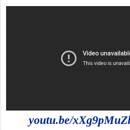
youtu.be/xXg9pMu