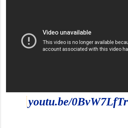
youtu.be/0BvW7LfTr