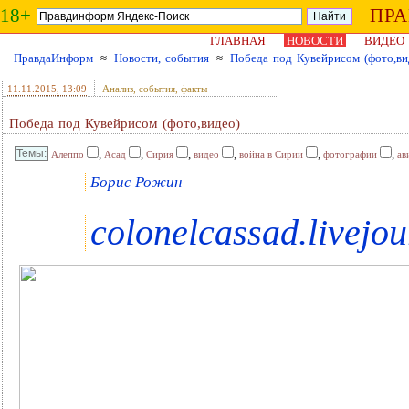
18+
ПР
ГЛАВНАЯ
НОВОСТИ
ВИДЕО
ПравдаИнформ
≈
Новости, события
≈
Победа под Кувейрисом (фото,ви
11.11.2015
, 13:09
Анализ, события, факты
Победа под Кувейрисом (фото,видео)
,
,
,
,
,
,
Алеппо
Асад
Сирия
видео
война в Сирии
фотографии
ав
Борис Рожин
colonelcassad.livejo