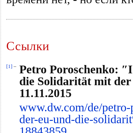
Ссылки
Petro Poroschenko: ″I
[1]
–
die Solidarität mit d
11.11.2015
www.dw.com/de/petro-po
der-eu-und-die-solidar
18843859