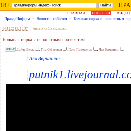
18+
ПР
ГЛАВНАЯ
НОВОСТИ
ВИДЕО
ПравдаИнформ
≈
Новости, события
≈
Большая порка с непонятным по
14.11.2015
, 16:37
Анализ, события, факты
Большая порка с непонятным подтекстом
,
,
,
Дойче Велле
Тим Себастиан
Петр Порошенко
Лев Вершинин
Лев Вершинин
putnik1.livejournal.