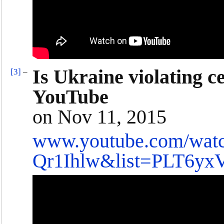
Is Ukraine violating ce
[3]
–
YouTube
on Nov 11, 2015
www.youtube.com/wat
Qr1Ihlw&list=PLT6