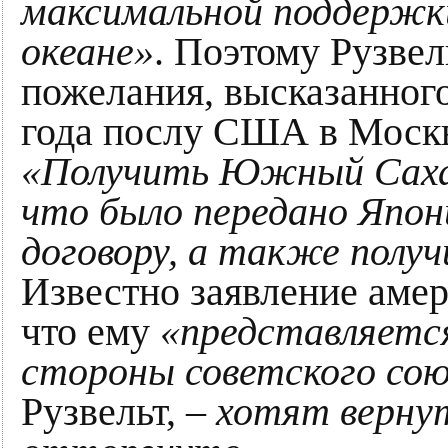
максимальной поддержк
океане»
. Поэтому Рузвел
пожелания, высказанног
года послу США в Моск
«Получить Южный Сахал
что было передано Япо
договору, а также полу
Известно заявление амер
что ему
«представляетс
стороны советского со
Рузвельт,
– хотят вернут