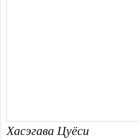
Хасэгава Цуёси