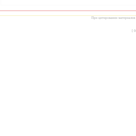
При цитировании материалов с
[
0