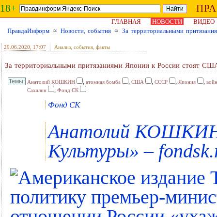
18+
ПР
ГЛАВНАЯ
НОВОСТИ
ВИДЕО
ПравдаИнформ
≈
Новости, события
≈
За территориальными притязани
29.06.2020
, 17:07
Анализ, события, факты
За территориальными притязаниями Японии к России стоят СШ
,
,
,
,
,
Анатолий КОШКИН
атомная бомба
США
СССР
Япония
вой
,
Сахалин
Фонд СК
Фонд СК
Анатолий КОШКИН 
Культуры» – fondsk.