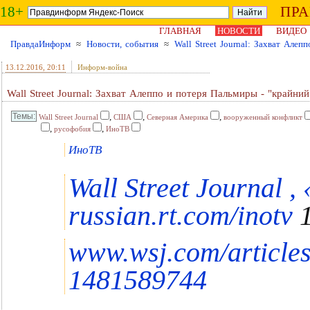
18+
ПР
ГЛАВНАЯ
НОВОСТИ
ВИДЕО
ПравдаИнформ
≈
Новости, события
≈
Wall Street Journal: Захват Але
13.12.2016
, 20:11
Информ-война
Wall Street Journal: Захват Алеппо и потеря Пальмиры - "крайн
,
,
,
Wall Street Journal
США
Северная Америка
вооруженный конфликт
,
,
русофобия
ИноТВ
ИноТВ
Wall Street Journal 
russian.rt.com/inotv
1
www.wsj.com/articles
1481589744