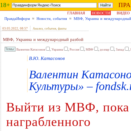
18+
ПР
ГЛАВНАЯ
НОВОСТИ
ВИДЕО
ПравдаИнформ
≈
Новости, события
≈
МВФ, Украина и международный
03.05.2022
, 08:57
Анализ, события, факты
МВФ, Украина и международный разбой
,
,
,
,
,
,
Валентин Катасонов
Украина
Россия
МВФ
доллар
Запад
В.Ю. Катасонов
Валентин Катасоно
Культуры» – fondsk.
Выйти из МВФ, пока 
награбленного