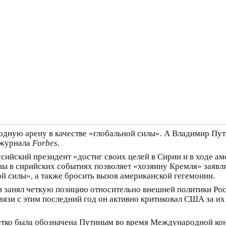
ную арену в качестве «глобальной силы». А Владимир Пути
 журнала
Forbes
.
сийский президент «достиг своих целей в Сирии и в ходе а
квы в сирийских событиях позволяет «хозяину Кремля» заяв
ной силы», а также бросить вызов американской гегемонии.
 он занял четкую позицию относительно внешней политики Ро
связи с этим последний год он активно критиковал США за и
етко была обозначена Путиным во время Международной ко