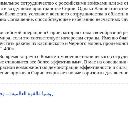
имальное сотрудничество с российскими войсками или же от
ия в воздушном пространстве Сирии. Однако Вашингтон отвер
о было стать условием военного сотрудничества в области
сано Соглашение, способствующее избеганию несчастных сл
российской операции в Сирии, которая стала своеобразной 
мира, если это соответствует интересам страны. Именно бла
устить ракеты из Каспийского и Черного морей, продемонс
С-400».
 Во время встречи с Комитетом военно-технического сотруд
жие становится все более эффективным». В мае на совещан
екрасной возможностью демонстрации эффективности и силы
нение оружия в Сирии открывает новые горизонты для военн
روسيا «القوة العالمية»... وق