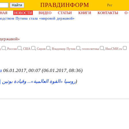
ПРАВДИНФОРМ
Рег
НАЯ
НОВОСТИ
ВИДЕО
СТАТЬИ
КНИГИ
КОНТАКТЫ
О
водством Путина стала «мировой державой»
 державой»
,
,
,
,
,
,
д
Россия
США
Сирия
Владимир Путин
геополитика
ИноСМИ.ru
u
06.01.2017, 00:07
(06.01.2017, 08:36)
روسيا «القوة العالمية»... وقيادة بوتين
)