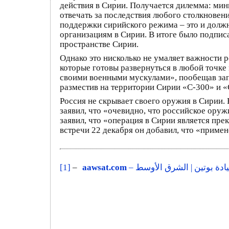
действия в Сирии. Получается дилемма: мин
отвечать за последствия любого столкновен
поддержки сирийского режима – это и должн
организациям в Сирии. В итоге было подпи
пространстве Сирии.
Однако это нисколько не умаляет важности 
которые готовы развернуться в любой точке 
своими военными мускулами», пообещав зап
разместив на территории Сирии «С-300» и «
Россия не скрывает своего оружия в Сирии.
заявил, что «очевидно, что российское ору
заявил, что «операция в Сирии является пр
встречи 22 декабря он добавил, что «приме
[1]
–
aawsat.com
– يادة بوتين | الشرق الأوسط