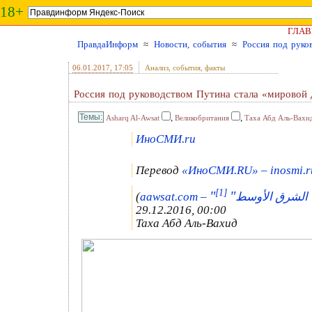
18+
ГЛАВ
ПравдаИнформ
≈
Новости, события
≈
Россия под руко
06.01.2017
, 17:05
Анализ, события, факты
Россия под руководством Путина стала «мировой
,
,
Asharq Al-Awsat
Великобритания
Таха Абд Аль-Вахи
ИноСМИ.ru
Перевод
«ИноСМИ.RU» – inosmi.r
[1]
"
"
(
aawsat.com –
 | الشرق الأوسط
29.12.2016, 00:00
Таха Абд Аль-Вахид