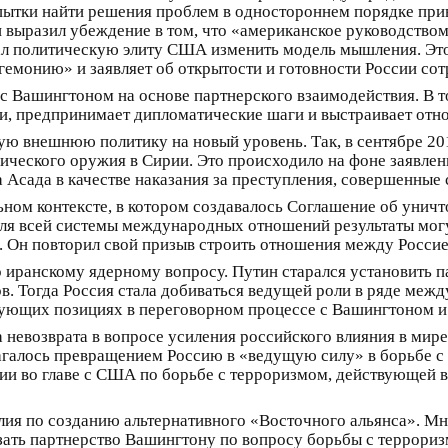
опытки найти решения проблем в одностороннем порядке при
 выразил убеждение в том, что «американское руководством 
л политическую элиту США изменить модель мышления. Это 
емонию» и заявляет об открытости и готовности России сот
с Вашингтоном на основе партнерского взаимодействия. В т
, предпринимает дипломатические шаги и выстраивает отно
ую внешнюю политику на новый уровень. Так, в сентябре 20
ического оружия в Сирии. Это происходило на фоне заявле
Асада в качестве наказания за преступления, совершенные 
ом контексте, в котором создавалось Соглашение об уничт
ля всей системы международных отношений результаты могут
 Он повторил свой призыв строить отношения между Россие
о иранскому ядерному вопросу. Путин старался установить 
в. Тогда Россия стала добиваться ведущей роли в ряде межд
рующих позициях в переговорном процессе с Вашингтоном 
 невозврата в вопросе усиления российского влияния в мир
агалось превращением Россию в «ведущую силу» в борьбе с 
ии во главе с США по борьбе с терроризмом, действующей 
илия по созданию альтернативного «Восточного альянса». Мн
язать партнерство Вашингтону по вопросу борьбы с террор