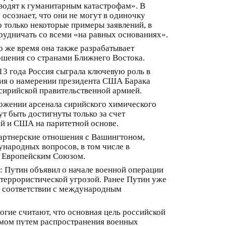
водят к гуманитарным катастрофам». В
осознает, что они не могут в одиночку
только некоторые примеры заявлений, в
рудничать со всеми «на равных основаниях».
о же время она также разрабатывает
шения со странами Ближнего Востока.
13 года Россия сыграла ключевую роль в
ния о намерении президента США Барака
сирийской правительственной армией.
ожении арсенала сирийского химического
 быть достигнуты только за счет
й и США на паритетной основе.
партнерские отношения с Вашингтоном,
ународных вопросов, в том числе в
и Европейским Союзом.
е: Путин объявил о начале военной операции
террористической угрозой. Ранее Путин уже
в соответствии с международным
огие считают, что основная цель российской
измом путем распространения военных