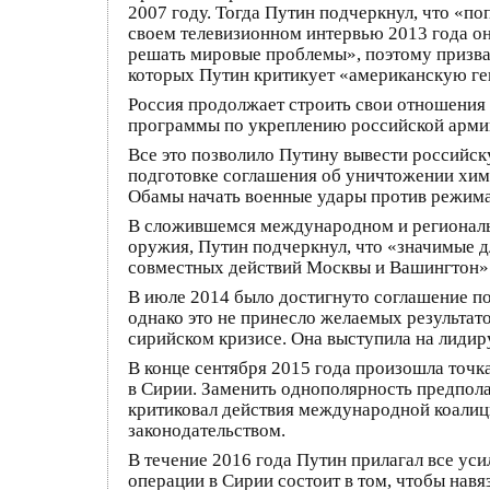
2007 году. Тогда Путин подчеркнул, что «п
своем телевизионном интервью 2013 года он
решать мировые проблемы», поэтому призва
которых Путин критикует «американскую гег
Россия продолжает строить свои отношения 
программы по укреплению российской армии
Все это позволило Путину вывести российск
подготовке соглашения об уничтожении хим
Обамы начать военные удары против режима 
В сложившемся международном и региональн
оружия, Путин подчеркнул, что «значимые д
совместных действий Москвы и Вашингтон».
В июле 2014 было достигнуто соглашение п
однако это не принесло желаемых результато
сирийском кризисе. Она выступила на лиди
В конце сентября 2015 года произошла точка
в Сирии. Заменить однополярность предпол
критиковал действия международной коалиц
законодательством.
В течение 2016 года Путин прилагал все ус
операции в Сирии состоит в том, чтобы нав