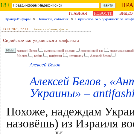
18+
ПР
ГЛАВНАЯ
НОВОСТИ
ВИДЕО
ПравдаИнформ
≈
Новости, события
≈
Сирийское эхо украинского конф
13.01.2023
, 22:11
Анализ, события, факты
Сирийское эхо украинского конфликта
,
,
,
Алексей Белов
американский доллар
российский газ
международный
,
,
,
,
Москва
война
конфликт
нетаньяху
Алексей Белов
Алексей Белов
Алексей Белов , «
Украины» – antifash
Похоже, надеждам Украи
назовёшь) из Израиля в