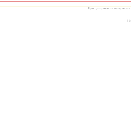
При цитировании материалов с
[
0