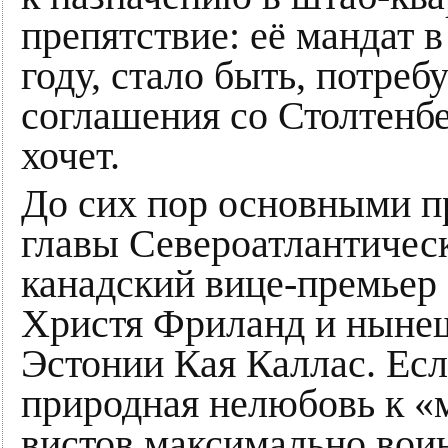
препятствие: её мандат 
году, стало быть, потреб
соглашения со Столтенбер
хочет.
До сих пор основными п
главы Североатлантическ
канадский вице-премьер
Христя Фриланд и ныне
Эстонии Кая Каллас. Есл
природная нелюбовь к «м
вистов максимально вои