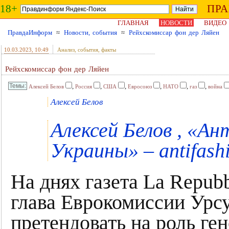
18+
ПР
ГЛАВНАЯ
НОВОСТИ
ВИДЕО
ПравдаИнформ
≈
Новости, события
≈
Рейхскомиссар фон дер Ляйен
10.03.2023
, 10:49
Анализ, события, факты
Рейхскомиссар фон дер Ляйен
,
,
,
,
,
,
Алексей Белов
Россия
США
Евросоюз
НАТО
газ
война
Алексей Белов
Алексей Белов , «
Украины» – antifash
На днях газета La Repub
глава Еврокомиссии Урсу
претендовать на роль ге