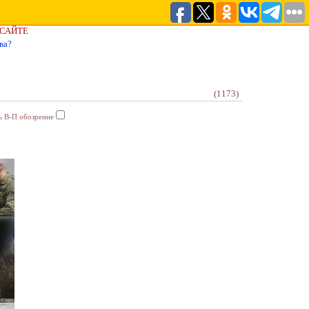
 САЙТЕ
ва?
(1173)
ь В-П обозрение