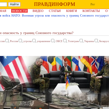
ПРАВДИНФОРМ
Рег
НАЯ
НОВОСТИ
ВИДЕО
СТАТЬИ
КНИГИ
КОНТАКТЫ
О
я войск НАТО: Военная угроза или опасность у границ Союзного государст
и опасность у границ Союзного государства?
,
,
,
,
,
,
,
ссия
Россия
угрозы
управление
ОБСЕ
Телеграм
Украина
Беларус