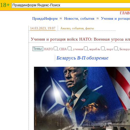
18+
ГЛАВ
ПравдаИнформ
≈
Новости, события
≈
Учения и ротаци
14.03.2023
, 19:07
Анализ, события, факты
Учения и ротация войск НАТО: Военная угроза ил
,
,
,
,
,
НАТО
США
учения
корабль
порт
Белору
Беларусь В-П обозрение