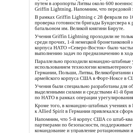
путем в аэропорты Литвы около 600 военно
Griffin Lightning. Напомним, что передовой
В рамках Griffin Lightning с 28 февраля по
проверка готовности бригады Бундесвера к
батальоном им. Великой княгини Бируте.
Учения Griffin Lightning проходили не тольк
среди прочих, 1-й немецкой бронетанковой 
корпуса НАТО «Северо-Восток» было частью
выполнению задач по предназначению в ход
Параллельно проходили командно-штабные у
использованием технологии компьютерного 
Германии, Польши, Литвы, Великобритании и
армейского корпуса США в Форт-Ноксе в СШ
Учения были специально разработаны для о
выделенными силами и средствами 41-й бриг
по НАТО в рамках операции урегулирования
Кроме того, в командно-штабных учениях 
к Allied Spirit в Германии привлекался сфо
Напомним, что 5-й корпус США со штаб-ква
партнерами по безопасности, поддерживает 
командование и управление ротационными и