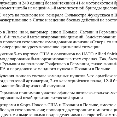
служащих и 240 единиц боевой техники 41-й мотопехотной б
 элемент штаба немецкой 41-й мотопехотной бригады дислоци
 10 марта на полигоне им. генерала Сильвестра Жукаускаса 
 развертыванию в Литве и ведению боевых действий на вост
о в Литве, но и, например, еще в Польше, Латвии, и Германи
и 16-й польской механизированной дивизий. Задействовани
 проверки готовности командования дивизии «Север» со шт
е операции по урегулированию кризисной ситуации.
чения 5-го корпуса США и союзников по НАТО Allied Spir
моделирования были организованы в трех странах. Так, б
 Румынии на полигоне Графенвер в Германии, также личный
А и передового командного пункта в Познани в Польше.
бучения личного состава командных пунктов 5-го армейског
ады полевой артиллерии, 2-го кавалерийского полка, 12-й 
 масштабной кризисной ситуации.
в Германии принимали участие офицеры литовско-польско-
рмированный штаб дивизии литовской армии.
ртирами в Форт-Ноксе в США и Познани в Польше, вместе 
боевую готовность сил; проводит двусторонние и многонац
 другими выделенными подразделениями на европейском теа