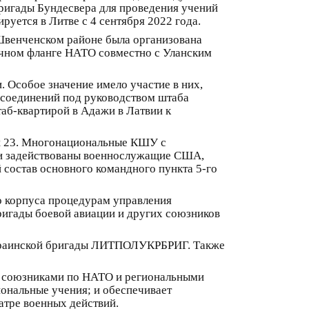
ригады Бундесвера для проведения учений
руется в Литве с 4 сентября 2022 года.
в Швенченском районе была организована
очном фланге НАТО совместно с Уланским
и. Особое значение имело участие в них,
е соединений под руководством штаба
аб-квартирой в Адажи в Латвии к
it 23. Многонациональные КШУ с
ыли задействованы военнослужащие США,
 состав основного командного пункта 5-го
о корпуса процедурам управления
бригады боевой авиации и других союзников
украинской бригады ЛИТПОЛУКРБРИГ. Также
с союзниками по НАТО и региональными
иональные учения; и обеспечивает
тре военных действий.