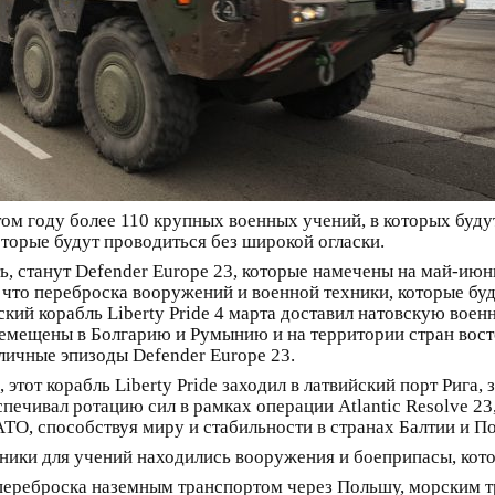
ом году более 110 крупных военных учений, в которых буду
оторые будут проводиться без широкой огласки.
ь, станут Defender Europe 23, которые намечены на май-июн
 что переброска вооружений и военной техники, которые бу
нский корабль Liberty Pride 4 марта доставил натовскую вое
еремещены в Болгарию и Румынию и на территории стран вост
зличные эпизоды Defender Europe 23.
, этот корабль Liberty Pride заходил в латвийский порт Рига,
печивал ротацию сил в рамках операции Atlantic Resolve 2
ТО, способствуя миру и стабильности в странах Балтии и П
ники для учений находились вооружения и боеприпасы, кото
ь переброска наземным транспортом через Польшу, морским 