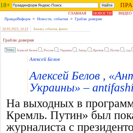
18+
ПР
ГЛАВНАЯ
НОВОСТИ
ВИДЕО
ПравдаИнформ
≈
Новости, события
≈
Грабли доверия
20.03.2023
, 14:23
Анализ, события, факты
Грабли доверия
,
,
,
,
,
,
Алексей Белов
Россия
Украина
Запад
Кремль
Путин
суд
Алексей Белов
Алексей Белов , «
Украины» – antifash
На выходных в программ
Кремль. Путин» был пок
журналиста с президенто