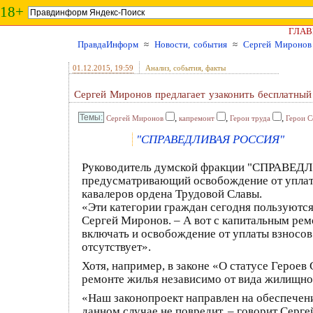
18+
ГЛАВ
ПравдаИнформ
≈
Новости, события
≈
Сергей Миронов 
01.12.2015
, 19:59
Анализ, события, факты
Сергей Миронов предлагает узаконить бесплатный
,
,
,
Сергей Миронов
капремонт
Герои труда
Герои С
"СПРАВЕДЛИВАЯ РОССИЯ"
Руководитель думской фракции "СПРАВЕДЛИ
предусматривающий освобождение от уплаты
кавалеров ордена Трудовой Славы.
«Эти категории граждан сегодня пользуются
Сергей Миронов. – А вот с капитальным рем
включать и освобождение от уплаты взносо
отсутствует».
Хотя, например, в законе «О статусе Герое
ремонте жилья независимо от вида жилищно
«Наш законопроект направлен на обеспечени
данном случае не повредит, – говорит Серг