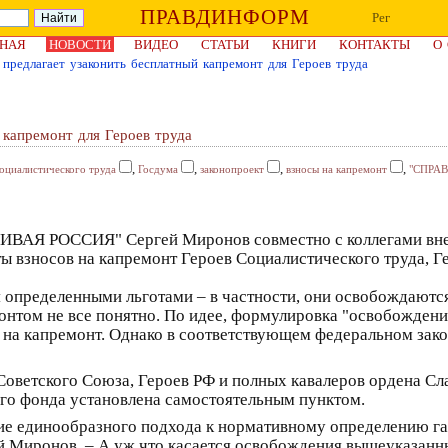
ПРАВДИНФОРМ
Рег
НАЯ
НОВОСТИ
ВИДЕО
СТАТЬИ
КНИГИ
КОНТАКТЫ
О
предлагает узаконить бесплатный капремонт для Героев труда
 капремонт для Героев труда
,
,
,
,
оциалистического труда
Госдума
законопроект
взносы на капремонт
"СПРА
ВАЯ РОССИЯ" Сергей Миронов совместно с коллегами внес
 взносов на капремонт Героев Социалистического труда, Г
 определенными льготами – в частности, они освобождаются
онтом не все понятно. По идее, формулировка "освобожден
в на капремонт. Однако в соответствующем федеральном зак
в Советского Союза, Героев РФ и полных кавалеров ордена С
го фонда установлена самостоятельным пунктом.
е единообразного подхода к нормативному определению гара
ей Миронов. – А уж что касается освобождения вышеуказанн