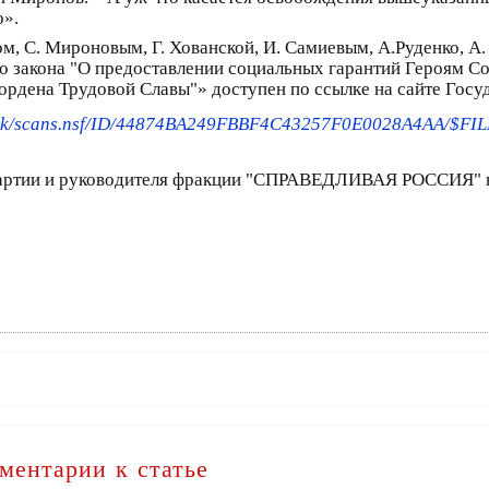
о».
, С. Мироновым, Г. Хованской, И. Самиевым, А.Руденко, А
о закона "О предоставлении социальных гарантий Героям Со
ордена Трудовой Славы"» доступен по ссылке на сайте Гос
work/scans.nsf/ID/44874BA249FBBF4C43257F0E0028A4AA/$F
 партии и руководителя фракции "СПРАВЕДЛИВАЯ РОССИЯ" 
ментарии к статье