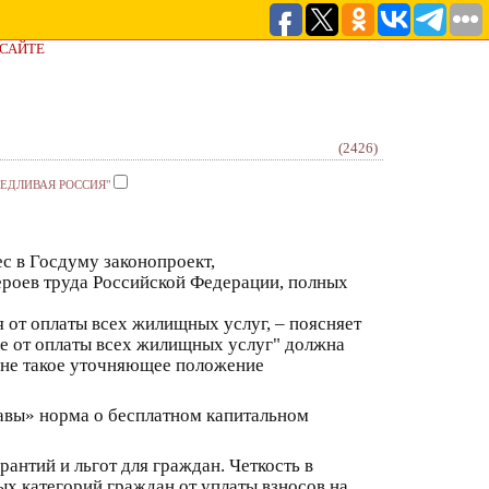
 САЙТЕ
(2426)
ВЕДЛИВАЯ РОССИЯ"
 в Госдуму законопроект,
ероев труда Российской Федерации, полных
 от оплаты всех жилищных услуг, – поясняет
ие от оплаты всех жилищных услуг" должна
оне такое уточняющее положение
лавы» норма о бесплатном капитальном
нтий и льгот для граждан. Четкость в
ых категорий граждан от уплаты взносов на