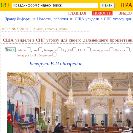
18+
ПР
ГЛАВНАЯ
НОВОСТИ
ВИДЕО
ПравдаИнформ
≈
Новости, события
≈
США увидели в СНГ угрозу для 
07.06.2023
, 20:05
Анализ, события, факты
США увидели в СНГ угрозу для своего дальнейшего процветани
,
,
,
,
,
,
,
belvpo
снг
Беларусь
ОДКБ
США
Белоруссия
Россия
Беларусь В-П обозрение
Беларусь В-П обозрение