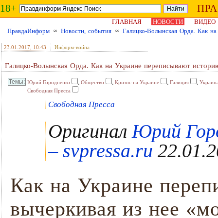
18+
ПР
ГЛАВНАЯ
НОВОСТИ
ВИДЕО
ПравдаИнформ
≈
Новости, события
≈
Галицко-Волынская Орда. Как н
23.01.2017
, 10:43
Информ-война
Галицко-Волынская Орда. Как на Украине переписывают истори
,
,
,
,
Юрий Городненко
Общество
Кризис на Украине
Галиция
Украин
Свободная Пресса
Свободная Пресса
Оригинал
Юрий Горо
– svpressa.ru
22.01.2
Как на Украине переп
вычеркивая из нее «м