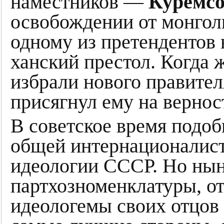
наместников —
Куремс
освобождении от монголь
одному из претендентов 
ханский престол. Когда ж
избрали нового правите
присягнул ему на вернос
В советское время подо
общей интернационалис
идеологии СССР. Но нын
партхозноменклатуры, о
идеологемы своих отцов 