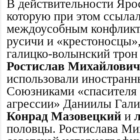
В действительности Ярос
которую при этом ссылал
междоусобным конфликто
русичи и «крестоносцы»,
галицко-волынский тро
Ростислав Михайлови
использовали иностранны
Союзниками «спасителя 
агрессии» Даниилы Гали
Конрад Мазовецкий
и
половцы. Ростислава Ми