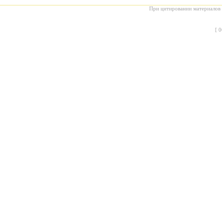
При цитировании материалов с
[
0