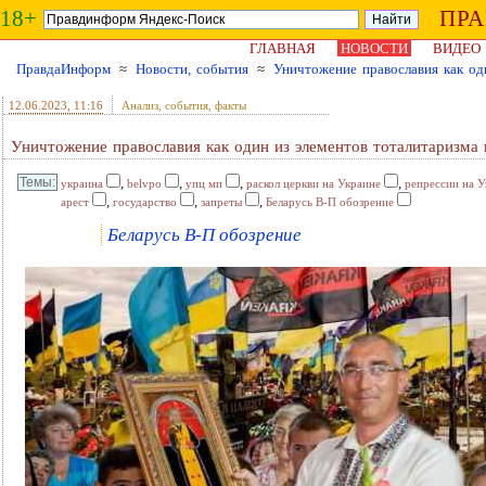
18+
ПР
ГЛАВНАЯ
НОВОСТИ
ВИДЕО
ПравдаИнформ
≈
Новости, события
≈
Уничтожение православия как од
12.06.2023
, 11:16
Анализ, события, факты
Уничтожение православия как один из элементов тоталитаризма 
,
,
,
,
украина
belvpo
упц мп
раскол церкви на Украине
репрессии на У
,
,
,
арест
государство
запреты
Беларусь В-П обозрение
Беларусь В-П обозрение