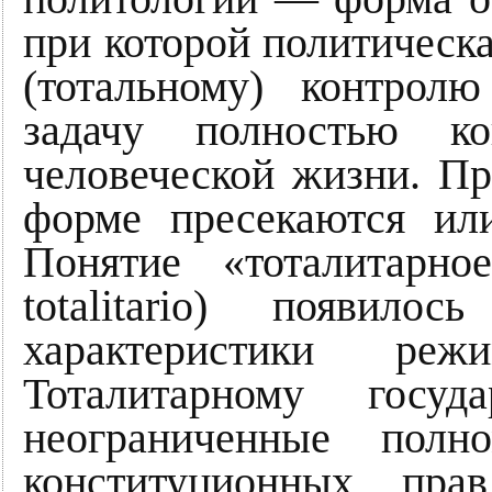
при которой политическа
(тотальному) контрол
задачу полностью ко
человеческой жизни. П
форме пресекаются или
Понятие «тоталитарное
totalitario) появил
характеристики ре
Тоталитарному госуд
неограниченные полн
конституционных пра