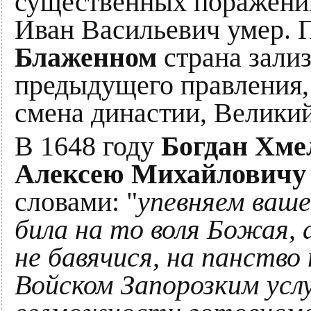
существенных поражений
Иван Васильевич умер.
Блаженном
страна зали
предыдущего правления,
смена династии, Великий
В 1648 году
Богдан Хм
Алексею Михайлович
словами: "
упевняем ваше
била на то воля Божая, 
не бавячися, на панство
Войском Запорозким ус