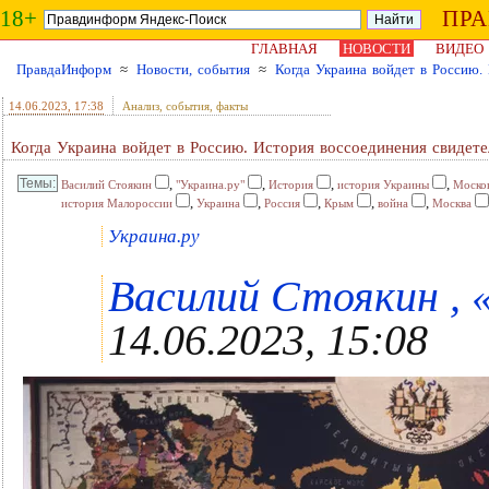
18+
ПР
ГЛАВНАЯ
НОВОСТИ
ВИДЕО
ПравдаИнформ
≈
Новости, события
≈
Когда Украина войдет в Россию. 
14.06.2023
, 17:38
Анализ, события, факты
Когда Украина войдет в Россию. История воссоединения свидетел
,
,
,
,
Василий Стоякин
"Украина.ру"
История
история Украины
Москов
,
,
,
,
,
история Малороссии
Украина
Россия
Крым
война
Москва
Украина.ру
Василий Стоякин , «
14.06.2023, 15:08