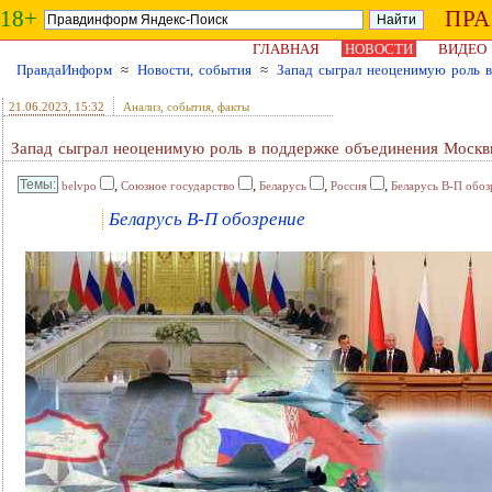
18+
ПР
ГЛАВНАЯ
НОВОСТИ
ВИДЕО
ПравдаИнформ
≈
Новости, события
≈
Запад сыграл неоценимую роль 
21.06.2023
, 15:32
Анализ, события, факты
Запад сыграл неоценимую роль в поддержке объединения Моск
,
,
,
,
belvpo
Союзное государство
Беларусь
Россия
Беларусь В-П обоз
Беларусь В-П обозрение