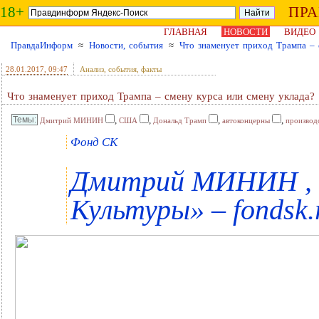
18+
ПР
ГЛАВНАЯ
НОВОСТИ
ВИДЕО
ПравдаИнформ
≈
Новости, события
≈
Что знаменует приход Трампа – 
28.01.2017
, 09:47
Анализ, события, факты
Что знаменует приход Трампа – смену курса или смену уклада?
,
,
,
,
Дмитрий МИНИН
США
Дональд Трамп
автоконцерны
производ
Фонд СК
Дмитрий МИНИН , 
Культуры» – fondsk.