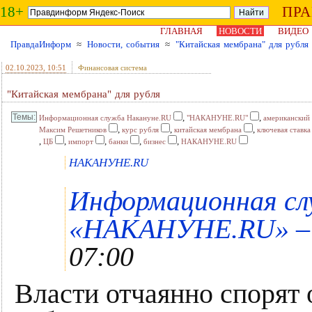
18+
ПР
ГЛАВНАЯ
НОВОСТИ
ВИДЕО
ПравдаИнформ
≈
Новости, события
≈
"Китайская мембрана" для рубля
02.10.2023
, 10:51
Финансовая система
"Китайская мембрана" для рубля
,
,
Информационная служба Накануне.RU
"НАКАНУНЕ.RU"
американский
,
,
,
Максим Решетников
курс рубля
китайская мембрана
ключевая ставка
,
,
,
,
,
ЦБ
импорт
банки
бизнес
НАКАНУНЕ.RU
НАКАНУНЕ.RU
Информационная сл
«НАКАНУНЕ.RU» – 
07:00
Власти отчаянно спорят 