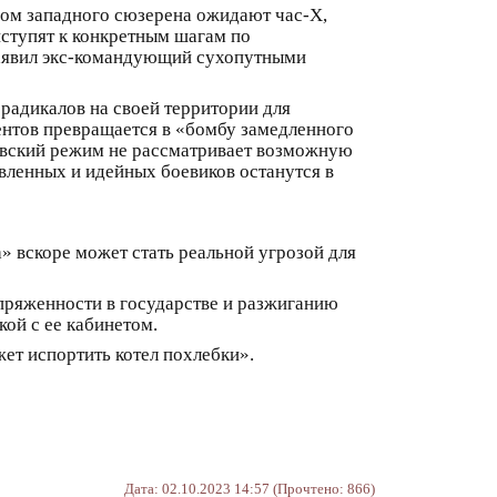
вом западного сюзерена ожидают час-Х,
иступят к конкретным шагам по
 заявил экс-командующий сухопутными
 радикалов на своей территории для
ентов превращается в «бомбу замедленного
итовский режим не рассматривает возможную
овленных и идейных боевиков останутся в
» вскоре может стать реальной угрозой для
пряженности в государстве и разжиганию
кой с ее кабинетом.
жет испортить котел похлебки».
Дата: 02.10.2023 14:57 (Прочтено: 866)