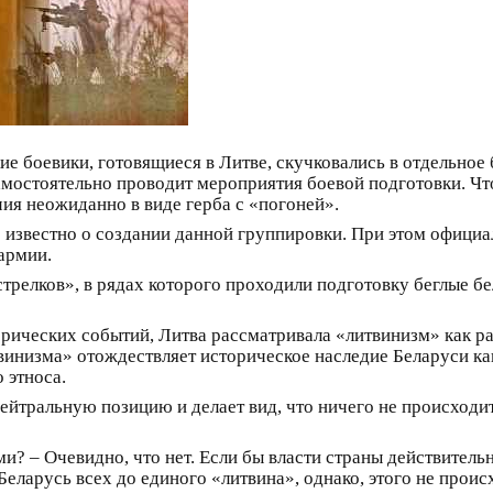
ие боевики, готовящиеся в Литве, скучковались в отдельно
мостоятельно проводит мероприятия боевой подготовки. Что
ия неожиданно в виде герба с «погоней».
 известно о создании данной группировки. При этом официал
армии.
стрелков», в рядах которого проходили подготовку беглые б
орических событий, Литва рассматривала «литвинизм» как ра
твинизма» отождествляет историческое наследие Беларуси к
 этноса.
нейтральную позицию и делает вид, что ничего не происход
ми? – Очевидно, что нет. Если бы власти страны действител
Беларусь всех до единого «литвина», однако, этого не проис