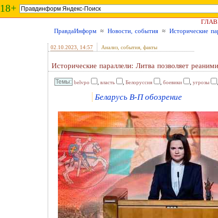
18+
ГЛАВ
ПравдаИнформ
≈
Новости, события
≈
Исторические па
02.10.2023
, 14:57
Анализ, события, факты
Исторические параллели: Литва позволяет реаними
,
,
,
,
belvpo
власть
Белоруссия
боевики
угрозы
Беларусь В-П обозрение