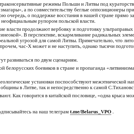
льтраконсервативные режимы Польши и Литвы под кураторст
 «змагары», а по совместительству беглые оппозиционеры пр
вою очередь, о поддержке восстания в нашей стране прямо
 неофициальным рупором польской власти.
ские власти продолжают вербовку и подготовку ультраправых
синеокой». В перспективе, вскармливание радикальных элем
т реальной угрозой для самой Литвы. Примечательно, что л
Впрочем, час-Х может и не наступить, однако тысячи подгот
ут развиваться по двум сценариям.
ой белорусских боевиков в стране и пропаганда «литвинизма
еологические установки поспособствуют межэтнической на
 общины в Литве, так и непосредственно к самой С.Тихановс
ивают. Как говорится в китайской пословице, «одна крыса мо
одписывайтесь на наш телеграм
t.me/Belarus_VPO
.