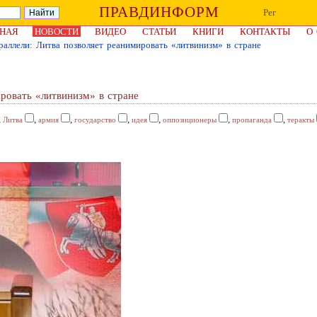
ПРАВДИНФОРМ
Рег
НАЯ
НОВОСТИ
ВИДЕО
СТАТЬИ
КНИГИ
КОНТАКТЫ
О
раллели: Литва позволяет реанимировать «литвинизм» в стране
ровать «литвинизм» в стране
,
,
,
,
,
,
,
Литва
армия
государство
идея
оппозиционеры
пропаганда
теракты