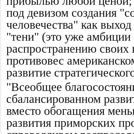
прибылью любой ценой; 
под девизом создания "с
человечества" как выхо
"тени" (это уже амбиции
распространению своих и
противовес американском
развитие стратегического
"Всеобщее благосостояни
сбалансированном развит
вместо обогащения мен
развития приморских про