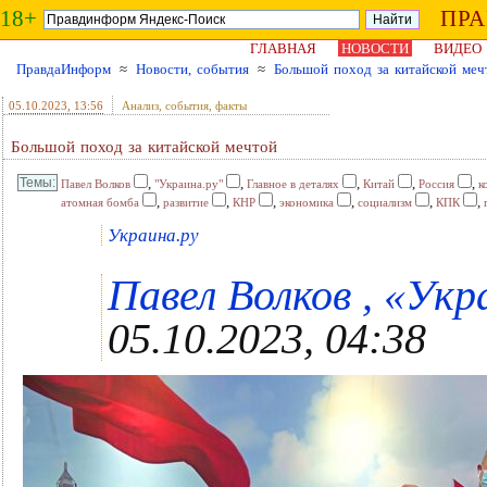
18+
ПР
ГЛАВНАЯ
НОВОСТИ
ВИДЕО
ПравдаИнформ
≈
Новости, события
≈
Большой поход за китайской меч
05.10.2023
, 13:56
Анализ, события, факты
Большой поход за китайской мечтой
,
,
,
,
,
Павел Волков
"Украина.ру"
Главное в деталях
Китай
Россия
к
,
,
,
,
,
,
атомная бомба
развитие
КНР
экономика
социализм
КПК
Украина.ру
Павел Волков , «Укра
05.10.2023, 04:38