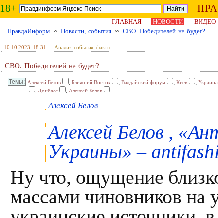
18+
ПР
ГЛАВНАЯ
НОВОСТИ
ВИДЕО
ПравдаИнформ
≈
Новости, события
≈
СВО. Победителей не будет?
10.10.2023
, 18:31
Анализ, события, факты
СВО. Победителей не будет?
,
,
,
,
Алексей Белов
Ближний Восток
Валдайский форум
Киев
Украина
,
,
Донбасс
Алексей Белов
Алексей Белов
Алексей Белов , «
Украины» – antifash
Ну что, ощущение близко
массами чиновников на 
украинские источники, 