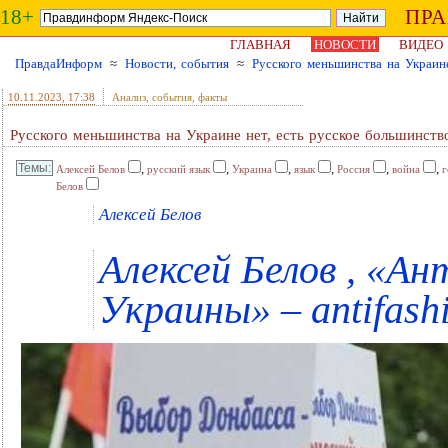
18+
ПР
ГЛАВНАЯ
НОВОСТИ
ВИДЕО
ПравдаИнформ
≈
Новости, события
≈
Русского меньшинства на Украине
10.11.2023
, 17:38
Анализ, события, факты
Русского меньшинства на Украине нет, есть русское большинств
,
,
,
,
,
,
Алексей Белов
русский язык
Украина
язык
Россия
война
г
Белов
Алексей Белов
Алексей Белов , «
Украины» – antifash