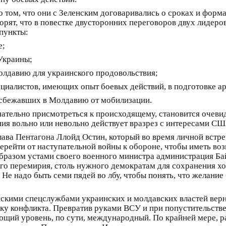
 о том, что они с Зеленским договаривались о сроках и фор
орят, что в повестке двусторонних переговоров двух лидеро
пункты:
е;
Украины;
лдавию для украинского продовольствия;
циалистов, имеющих опыт боевых действий, в подготовке 
, сбежавших в Молдавию от мобилизации.
имательно присмотреться к происходящему, становится очеви
ния вольно или невольно действует вразрез с интересами СШ
глава Пентагона Ллойд Остин, который во время личной встр
ерейти от наступательной войны к обороне, чтобы иметь во
азом устами своего военного министра администрация Бай
го перемирия, столь нужного демократам для сохранения хо
Не надо быть семи пядей во лбу, чтобы понять, что желание
нскими спецслужбами украинских и молдавских властей верн
ку конфликта. Превратив руками ВСУ и при попустительств
щий уровень, по сути, международный. По крайней мере, рас