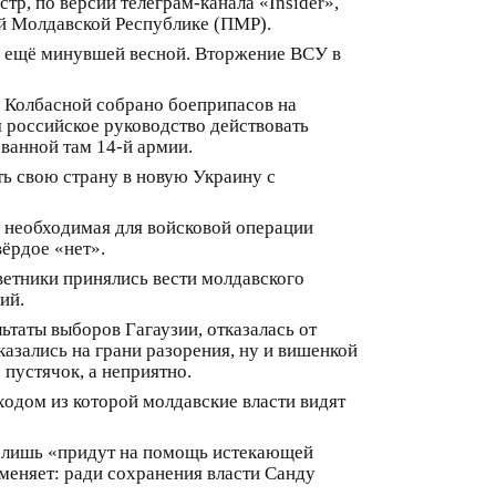
тр, по версии телеграм-канала «Insider»,
ой Молдавской Республике (ПМР).
ь ещё минувшей весной. Вторжение ВСУ в
в Колбасной собрано боеприпасов на
я российское руководство действовать
ванной там 14-й армии.
ть свою страну в новую Украину с
о необходимая для войсковой операции
ёрдое «нет».
ветники принялись вести молдавского
ий.
таты выборов Гагаузии, отказалась от
казались на грани разорения, ну и вишенкой
пустячок, а неприятно.
ходом из которой молдавские власти видят
го лишь «придут на помощь истекающей
 меняет: ради сохранения власти Санду