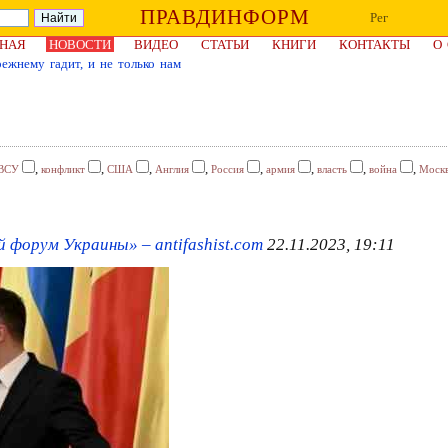
ПРАВДИНФОРМ
Рег
НАЯ
НОВОСТИ
ВИДЕО
СТАТЬИ
КНИГИ
КОНТАКТЫ
О
ежнему гадит, и не только нам
,
,
,
,
,
,
,
,
ВСУ
конфликт
США
Англия
Россия
армия
власть
война
Моск
 форум Украины» – antifashist.com
22.11.2023, 19:11