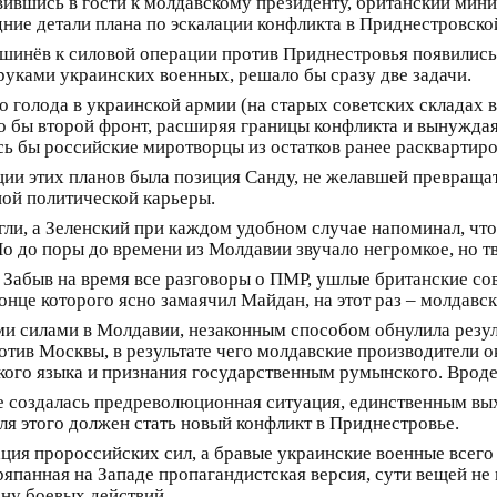
вившись в гости к молдавскому президенту, британский минис
дние детали плана по эскалации конфликта в Приднестровск
Кишинёв к силовой операции против Приднестровья появилис
руками украинских военных, решало бы сразу две задачи.
 голода в украинской армии (на старых советских складах 
ало бы второй фронт, расширяя границы конфликта и вынужда
сь бы российские миротворцы из остатков ранее расквартиро
ции этих планов была позиция Санду, не желавшей превраща
ой политической карьеры.
ли, а Зеленский при каждом удобном случае напоминал, чт
о до поры до времени из Молдавии звучало негромкое, но тв
. Забыв на время все разговоры о ПМР, ушлые британские со
конце которого ясно замаячил Майдан, на этот раз – молдавск
и силами в Молдавии, незаконным способом обнулила резуль
отив Москвы, в результате чего молдавские производители о
кого языка и признания государственным румынского. Вроде 
ане создалась предреволюционная ситуация, единственным вы
я этого должен стать новый конфликт в Приднестровье.
кация пророссийских сил, а бравые украинские военные все
ряпанная на Западе пропагандистская версия, сути вещей не
ону боевых действий.