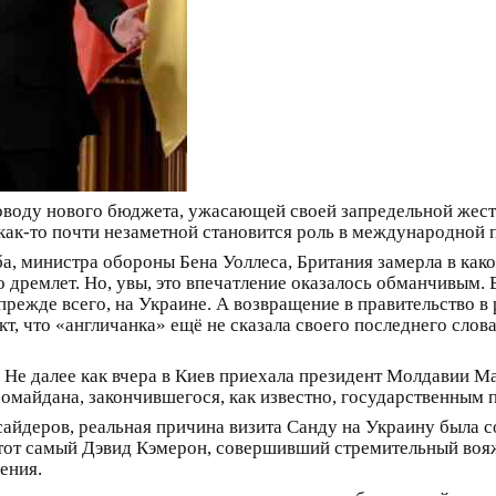
воду нового бюджета, ужасающей своей запредельной жест
как-то почти незаметной становится роль в международной 
ба, министра обороны Бена Уоллеса, Британия замерла в како
о дремлет. Но, увы, это впечатление оказалось обманчивым.
 прежде всего, на Украине. А возвращение в правительство 
т, что «англичанка» ещё не сказала своего последнего слов
 Не далее как вчера в Киев приехала президент Молдавии М
ромайдана, закончившегося, как известно, государственным 
айдеров, реальная причина визита Санду на Украину была с
тот самый Дэвид Кэмерон, совершивший стремительный вояж
ения.