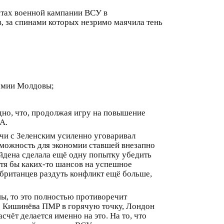
матах военной кампании ВСУ в
в, за спинами которых незримо маячила тень
армии Молдовы;
дно, что, продолжая игру на повышение
А.
ечи с Зеленским усиленно уговаривал
зможность для экономии ставшей внезапно
дена сделала ещё одну попытку убедить
тя бы каких-то шансов на успешное
 британцев раздуть конфликт ещё больше,
ы, то это полностью противоречит
е Кишинёва ПМР в горячую точку, Лондон
чёт делается именно на это. На то, что