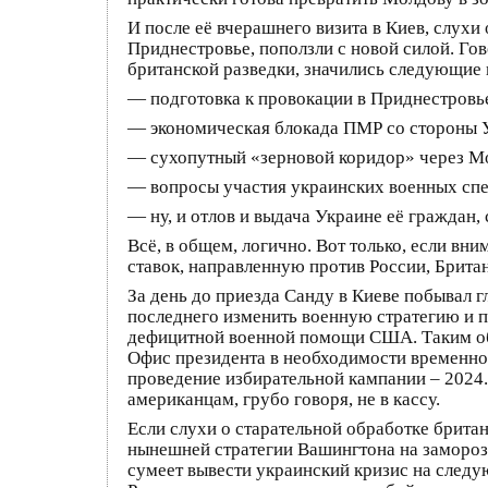
И после её вчерашнего визита в Киев, слухи
Приднестровье, поползли с новой силой. Гов
британской разведки, значились следующие 
— подготовка к провокации в Приднестровь
— экономическая блокада ПМР со стороны 
— сухопутный «зерновой коридор» через Мо
— вопросы участия украинских военных спе
— ну, и отлов и выдача Украине её граждан
Всё, в общем, логично. Вот только, если вн
ставок, направленную против России, Брита
За день до приезда Санду в Киеве побывал 
последнего изменить военную стратегию и п
дефицитной военной помощи США. Таким обр
Офис президента в необходимости временно
проведение избирательной кампании – 2024. 
американцам, грубо говоря, не в кассу.
Если слухи о старательной обработке брита
нынешней стратегии Вашингтона на замороз
сумеет вывести украинский кризис на следую