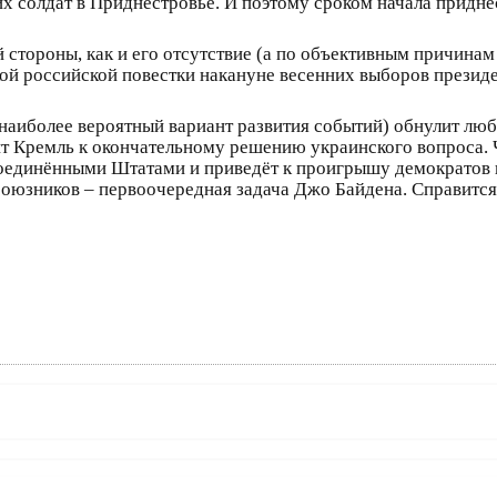
их солдат в Приднестровье. И поэтому сроком начала придн
й стороны, как и его отсутствие (а по объективным причинам
й российской повестки накануне весенних выборов президен
наиболее вероятный вариант развития событий) обнулит лю
удит Кремль к окончательному решению украинского вопроса.
Соединёнными Штатами и приведёт к проигрышу демократов
союзников – первоочередная задача Джо Байдена. Справится