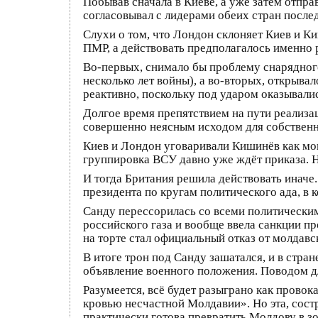
Побывав сначала в Киеве, а уже затем отпра
согласовывал с лидерами обеих стран после
Слухи о том, что Лондон склоняет Киев и 
ПМР, а действовать предполагалось именно 
Во-первых, снимало бы проблему снарядного
несколько лет войны), а во-вторых, открыв
реактивно, поскольку под ударом оказывали
Долгое время препятствием на пути реализа
совершенно неясным исходом для собственн
Киев и Лондон уговаривали Кишинёв как мог
группировка ВСУ давно уже ждёт приказа. Н
И тогда Британия решила действовать иначе
президента по кругам политического ада, в 
Санду перессорилась со всеми политическим
российского газа и вообще ввела санкции пр
на торте стал официальный отказ от молдавс
В итоге трон под Санду зашатался, и в стр
объявление военного положения. Поводом дл
Разумеется, всё будет разыграно как прово
кровью несчастной Молдавии». Но эта, сост
практически готова превратить Молдову в з