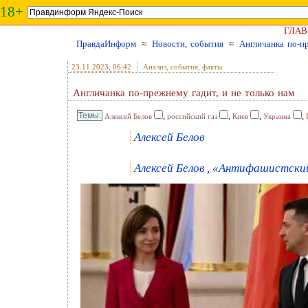
18+
ГЛАВ
ПравдаИнформ
≈
Новости, события
≈
Англичанка по-пр
23.11.2023
, 06:42
Анализ, события, факты
Англичанка по-прежнему гадит, и не только нам
,
,
,
,
Алексей Белов
российский газ
Киев
Украина
Алексей Белов
Алексей Белов , «Антифашистский