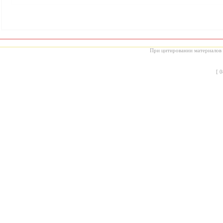
При цитировании материалов с
[
0