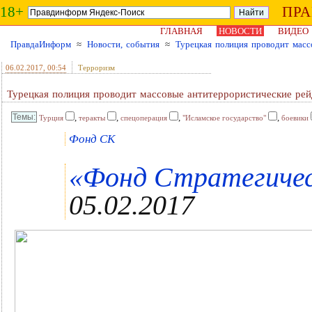
18+
ПР
ГЛАВНАЯ
НОВОСТИ
ВИДЕО
ПравдаИнформ
≈
Новости, события
≈
Турецкая полиция проводит масс
06.02.2017
, 00:54
Терроризм
Турецкая полиция проводит массовые антитеррористические ре
,
,
,
,
Турция
теракты
спецоперация
"Исламское государство"
боевики
Фонд СК
«Фонд Стратегическ
05.02.2017