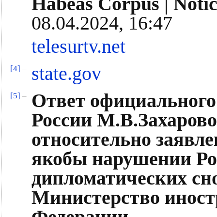
Habeas Corpus | Notic
08.04.2024, 16:47
telesurtv.net
state.gov
[4]
–
Ответ официального
[5]
–
России М.В.Захарово
относительно заявле
якобы нарушении Ро
дипломатических сно
Министерство иност
Федерации