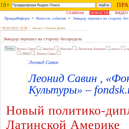
18+
ПР
ГЛАВНАЯ
НОВОСТИ
ВИДЕО
ПравдаИнформ
≈
Новости, события
≈
Эквадор перешел на сторону бес
09.04.2024
, 19:58
Анализ, события, факты
Эквадор перешел на сторону беспредела
,
,
,
,
,
Леонид Савин
Эквадор
Мексика
Латинская Америка
власть
п
,
,
МИД
Леонид Савин
Леонид Савин
Леонид Савин , «Ф
Культуры» – fondsk.
Новый политико-дип
Латинской Америке