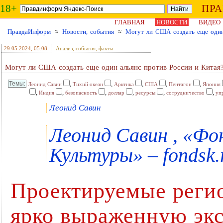
18+
ПР
ГЛАВНАЯ
НОВОСТИ
ВИДЕО
ПравдаИнформ
≈
Новости, события
≈
Могут ли США создать еще один
29.05.2024
, 05:08
Анализ, события, факты
Могут ли США создать еще один альянс против России и Китая
,
,
,
,
,
Леонид Савин
Тихий океан
Арктика
США
Пентагон
Япония
,
,
,
,
,
,
Индия
безопасность
доллар
ресурсы
сотрудничество
уп
Леонид Савин
Леонид Савин , «Ф
Культуры» – fondsk.
Проектируемые реги
ярко выраженную эк