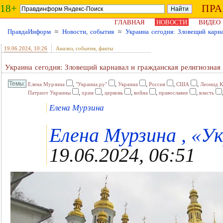
18+
ПР
ГЛАВНАЯ
НОВОСТИ
ВИДЕО
ПравдаИнформ
≈
Новости, события
≈
Украина сегодня: Зловещий карна
19.06.2024
, 10:26
Анализ, события, факты
Украина сегодня: Зловещий карнавал и гражданская религиозная
,
,
,
,
,
Елена Мурзина
"Украина.ру"
Украина
Россия
США
Леонид К
,
,
,
,
,
Патриот Украины
храм
церковь
война
православие
власть
Елена Мурзина
Елена Мурзина , «Ук
19.06.2024, 06:51