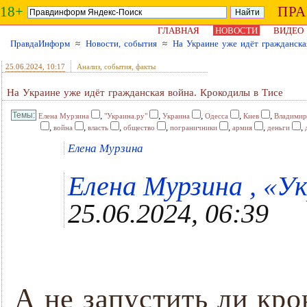
18+
ПР
ГЛАВНАЯ
НОВОСТИ
ВИДЕО
ПравдаИнформ
≈
Новости, события
≈
На Украине уже идёт гражданска
25.06.2024
, 10:17
Анализ, события, факты
На Украине уже идёт гражданская война. Крокодилы в Тисе
,
,
,
,
,
Елена Мурзина
"Украина.ру"
Украина
Одесса
Киев
Владимир
,
,
,
,
,
,
,
война
власть
общество
пограничники
армия
деньги
Елена Мурзина
Елена Мурзина , «Ук
25.06.2024, 06:39
А не запустить ли кро