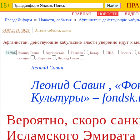
18+
ПР
ГЛАВНАЯ
НОВОСТИ
ВИДЕО
ПравдаИнформ
≈
Новости, события
≈
Афганистан: действующие кабул
04.07.2024
, 19:29
Анализ, события, факты
Афганистан: действующие кабульские власти уверенно идут к 
,
,
,
,
,
,
Леонид Савин
Афганистан
Талибан
Катар
США
Россия
Б
,
,
санкции
общество
Леонид Савин
Леонид Савин
Леонид Савин , «Ф
Культуры» – fondsk.
Вероятно, скоро сан
Исламского Эмирата 