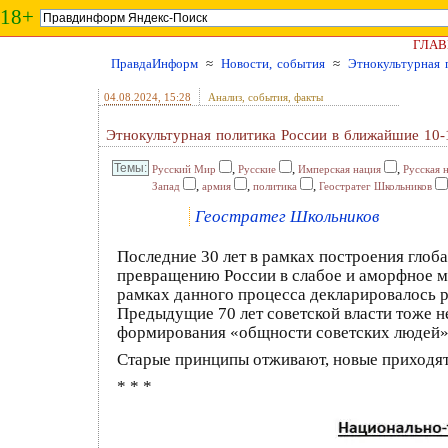
18+
ГЛАВ
ПравдаИнформ
≈
Новости, события
≈
Этнокультурная 
04.08.2024
, 15:28
Анализ, события, факты
Этнокультурная политика России в ближайшие 10-1
,
,
,
Русский Мир
Русские
Имперская нация
Русская 
,
,
,
Запад
армия
политика
Геостратег Школьников
Геостратег Школьников
Последние 30 лет в рамках построения гло
превращению России в слабое и аморфное м
рамках данного процесса декларировалось р
Предыдущие 70 лет советской власти тоже н
формирования «общности советских людей», 
Старые принципы отживают, новые приходят
* * *