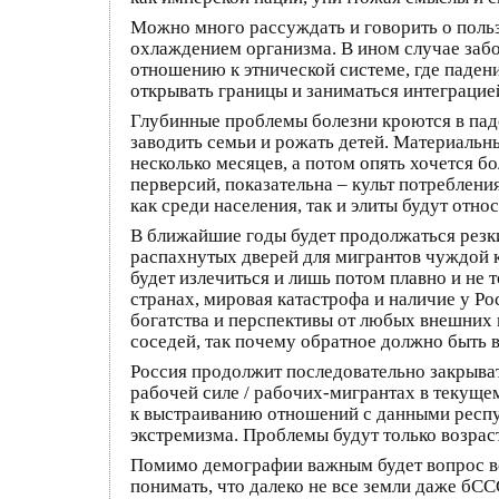
Можно много рассуждать и говорить о пользе
охлаждением организма. В ином случае забо
отношению к этнической системе, где паден
открывать границы и заниматься интеграцие
Глубинные проблемы болезни кроются в паде
заводить семьи и рожать детей. Материаль
несколько месяцев, а потом опять хочется б
перверсий, показательна – культ потреблен
как среди населения, так и элиты будут отн
В ближайшие годы будет продолжаться резк
распахнутых дверей для мигрантов чуждой к
будет излечиться и лишь потом плавно и не
странах, мировая катастрофа и наличие у Р
богатства и перспективы от любых внешних 
соседей, так почему обратное должно быть в
Россия продолжит последовательно закрыват
рабочей силе / рабочих-мигрантах в текуще
к выстраиванию отношений с данными респуб
экстремизма. Проблемы будут только возрас
Помимо демографии важным будет вопрос вос
понимать, что далеко не все земли даже бСС