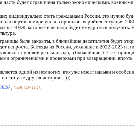
я часть будет ограничена только экономическими, военными
щих индивидуально стать гражданами России, это нужно буд
и паспортов в мире ушли в прошлое, вернётся ситуация 1980-
жить с ВНЖ, которые ещё надо будет умудриться получить. 
льтуре.
 границы были закрыты, в ближайшие десятилетия будет отк
ет непроста. Беглецы из России, уехавшие в 2022-2023 гг. 
нувшись с суровой реальностью, в ближайшие 5-7 лет принц
ными ограничениями и проверками при возвращении, вплоть д
является одной из немногих, кто уже имеет навыки и особенн
 но это уже другая история…)))
/3826
,
[04.08.2024 14:07]