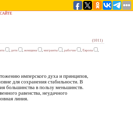
 САЙТЕ
(1011)
,
,
,
,
,
,
ита
дети
женщина
мигранты
рабочие
Европа
чтожению имперского духа и принципов,
звне для сохранения стабильности. В
ия большинства в пользу меньшинств.
венного равенства, неудачного
овная линия.