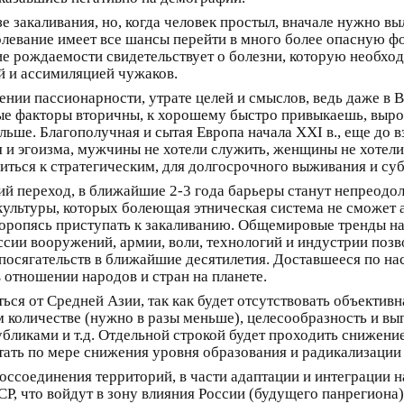
 закаливания, но, когда человек простыл, вначале нужно вы
левание имеет все шансы перейти в много более опасную фо
ие рождаемости свидетельствует о болезни, которую необход
й и ассимиляцией чужаков.
нии пассионарности, утрате целей и смыслов, ведь даже в 
ные факторы вторичны, к хорошему быстро привыкаешь, выро
ольше. Благополучная и сытая Европа начала XXI в., еще до
ия и эгоизма, мужчины не хотели служить, женщины не хотел
оситься к стратегическим, для долгосрочного выживания и су
ий переход, в ближайшие 2-3 года барьеры станут непреод
ультуры, которых болеющая этническая система не сможет 
 торопясь приступать к закаливанию. Общемировые тренды 
оссии вооружений, армии, воли, технологий и индустрии поз
посягательств в ближайшие десятилетия. Доставшееся по нас
 отношении народов и стран на планете.
ься от Средней Азии, так как будет отсутствовать объектив
м количестве (нужно в разы меньше), целесообразность и вы
ликами и т.д. Отдельной строкой будет проходить снижени
тать по мере снижения уровня образования и радикализации
соединения территорий, в части адаптации и интеграции н
СР, что войдут в зону влияния России (будущего панрегиона)