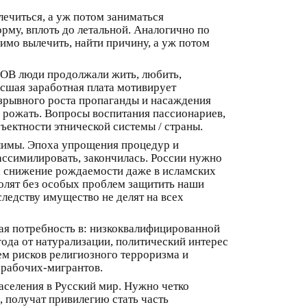
лечиться, а уж потом заниматься
рму, вплоть до летальной. Аналогично по
имо вылечить, найти причину, а уж потом
ВОВ люди продолжали жить, любить,
сшая заработная плата мотивирует
 взрывного роста пропаганды и насаждения
и рожать. Вопросы воспитания пассионариев,
бъектности этнической системы / страны.
олимы. Эпоха упрощения процедур и
ассимилировать, закончилась. России нужно
на снижение рождаемости даже в исламских
волят без особых проблем защитить наши
ледству имущество не делят на всех
ная потребность в: низкоквалифицированной
года от натурализации, политический интерес
ем рисков религиозного терроризма и
 рабочих-мигрантов.
аселения в Русский мир. Нужно четко
, получат привилегию стать часть