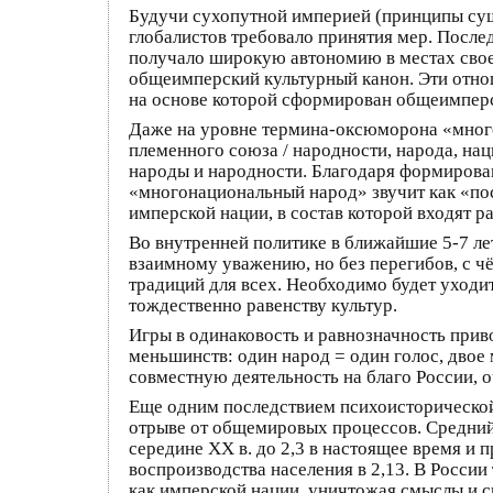
Будучи сухопутной империей (принципы суши
глобалистов требовало принятия мер. После
получало широкую автономию в местах свое
общеимперский культурный канон. Эти отн
на основе которой сформирован общеимперс
Даже на уровне термина-оксюморона «много
племенного союза / народности, народа, нац
народы и народности. Благодаря формирова
«многонациональный народ» звучит как «пос
имперской нации, в состав которой входят р
Во внутренней политике в ближайшие 5-7 лет
взаимному уважению, но без перегибов, с 
традиций для всех. Необходимо будет уходи
тождественно равенству культур.
Игры в одинаковость и равнозначность прив
меньшинств: один народ = один голос, двое
совместную деятельность на благо России, оч
Еще одним последствием психоисторической
отрыве от общемировых процессов. Средний 
середине XX в. до 2,3 в настоящее время и 
воспроизводства населения в 2,13. В России
как имперской нации, уничтожая смыслы и с