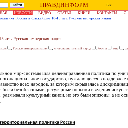
ПРАВДИНФОРМ
Рег
НАЯ
НОВОСТИ
ВИДЕО
СТАТЬИ
КНИГИ
КОНТАКТЫ
О
политика России в ближайшие 10-15 лет. Русская имперская нация
5 лет. Русская имперская нация
,
,
,
,
,
нация
Русская имперская нация
многонациональный народ
Россия
мир
эл
бальной мир-системы шла целенаправленная политика по уни
ногонациональное государство, нуждающееся в поддержке и
авенство всех народов, за которым скрывалась дискриминац
е были безоблачными, регулярные попытки введения искусст
размывали культурный канон, но это были эпизоды, а не осн
.