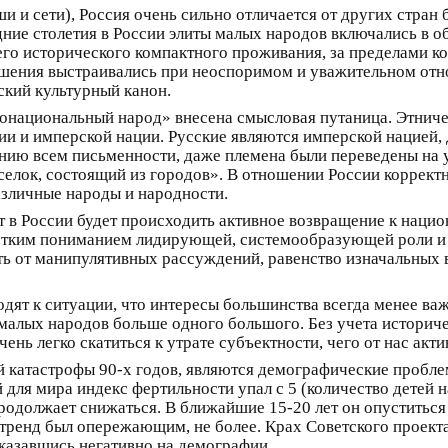
 и сети), Россия очень сильно отличается от других стран 
дние столетия в России элиты малых народов включались в о
го исторического компактного проживания, за пределами к
ошения выстраивались при неоспоримом и уважительном отн
кий культурный канон.
национальный народ» внесена смысловая путаница. Этниче
ии и имперской нации. Русские являются имперской нацией, д
нию всем письменности, даже племена были переведены на 
елок, состоящий из городов». В отношении России корректн
азличные народы и народности.
 в России будет происходить активное возвращение к нацио
чётким пониманием лидирующей, системообразующей роли и в
ть от манипулятивных рассуждений, равенство изначальных
одят к ситуации, что интересы большинства всегда менее ва
 малых народов больше одного большого. Без учета историче
ень легко скатиться к утрате субъектности, чего от нас акти
 катастрофы 90-х годов, являются демографические проблем
для мира индекс фертильности упал с 5 (количество детей 
продолжает снижаться. В ближайшие 15-20 лет он опуститьс
 тренд был опережающим, не более. Крах Советского проект
казавшись негативно на демографии.