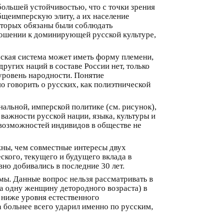
большей устойчивостью, что с точки зрения
бщеимперскую элиту, а их население
оторых обязаны были соблюдать
ошении к доминирующей русской культуре,
ская система может иметь форму племени,
ругих наций в составе России нет, только
уровень народности. Понятие
о говорить о русских, как полиэтнической
нальной, имперской политике (см. рисунок),
ажности русской нации, языка, культуры и
 возможностей индивидов в обществе не
жны, чем совместные интересы двух
ского, текущего и будущего вклада в
вно добивались в последние 30 лет.
ы. Данные вопрос нельзя рассматривать в
на одну женщину детородного возраста) в
я ниже уровня естественного
а больнее всего ударил именно по русским,