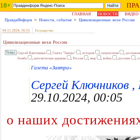
18+
ПР
ГЛАВНАЯ
НОВОСТИ
ВИДЕО
ПравдаИнформ
≈
Новости, события
≈
Цивилизационные вехи России
04.11.2024
, 16:53
Государство
Цивилизационные вехи России
,
,
,
,
Сергей Ключников
Газета "Завтра"
история
патриотизм
достиже
,
,
,
,
,
,
бомба
католическая церковь
Россия
мир
война
русские
г
Газета «Завтра»
Сергей Ключников , 
29.10.2024, 00:05
о наших достижения