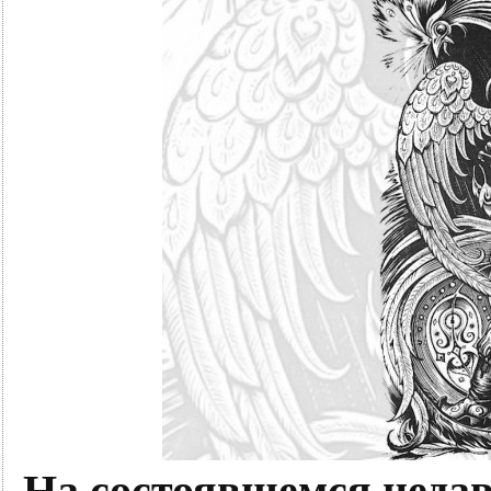
На состоявшемся недав