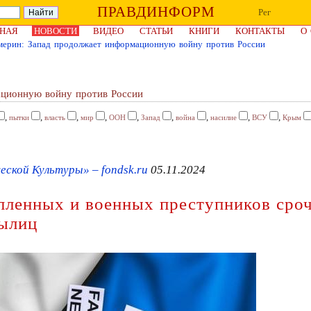
ПРАВДИНФОРМ
Рег
НАЯ
НОВОСТИ
ВИДЕО
СТАТЬИ
КНИГИ
КОНТАКТЫ
О
мерин: Запад продолжает информационную войну против России
ационную войну против России
,
,
,
,
,
,
,
,
,
пытки
власть
мир
ООН
Запад
война
насилие
ВСУ
Крым
ской Культуры» – fondsk.ru
05.11.2024
ленных и военных преступников сроч
былиц