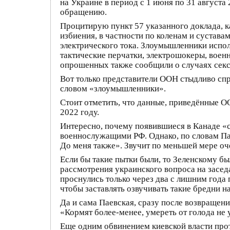
на Украине в период с 1 июня по 31 август
обращению.
Процитирую пункт 57 указанного доклада, 
избиения, в частности по коленам и сустава
электрического тока. Злоумышленники испо
тактические перчатки, электрошокеры, воен
опрошенных также сообщили о случаях секс
Вот только представители ООН стыдливо с
словом «злоумышленники».
Стоит отметить, что данные, приведённые О
2022 году.
Интересно, почему появившиеся в Канаде «
военнослужащими РФ. Однако, по словам Паев
До меня также». Звучит по меньшей мере оч
Если бы такие пытки были, то Зеленскому бы
рассмотрения украинского вопроса на засе
проснулись только через два с лишним года п
чтобы заставлять озвучивать такие бредни на
Да и сама Паевская, сразу после возвращени
«Кормят более-менее, умереть от голода не 
Еще одним обвинением киевской власти про