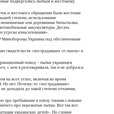
ленные подвергались пыткам и жестокому
ток и жестокого обращения были жестокие
еньшей степени, использование
алюминиевые или деревянные биты/палки,
 автомобильные аккумуляторы. Десять
и угрозы изнасилования».
УР Минобороны Украины под обезличенным
ции свидетельств «пострадавших от пыток» в
ормационный повод – пытки украинцев
, с кем я разговаривала, так и не добрался.
ом на всех углах, включая во время
. Но нет. Почему-то «пострадавшие»
 не доходила до такой степени отчаяния,
вью про пребывание в плену такими словами:
ничего про пережитые пытки. Вот так вот.
ртация украинских детей». По словам