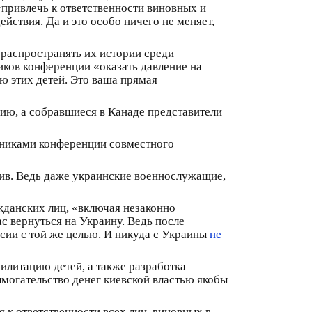
«привлечь к ответственности виновных и
йствия. Да и это особо ничего не меняет,
 распространять их истории среди
иков конференции «оказать давление на
ю этих детей. Это ваша прямая
цию, а собравшиеся в Канаде представители
стниками конференции совместного
тив. Ведь даже украинские военнослужащие,
жданских лиц, «включая незаконно
с вернуться на Украину. Ведь после
ссии с той же целью. И никуда с Украины
не
илитацию детей, а также разработка
могательство денег киевской властью якобы
к ответственности всех лиц, виновных в