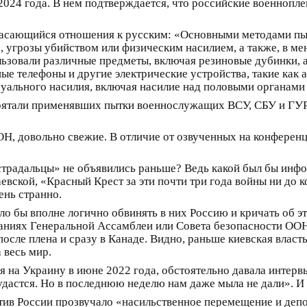
а 2024 года. В нем подтверждается, что российские военноп
касающийся отношения к русским: «Основными методами пы
м, угрозы убийством или физическим насилием, а также, в м
льзовали различные предметы, включая резиновые дубинки, 
ные телефоны и другие электрические устройства, такие как
уального насилия, включая насилие над половыми органами 
прятали применявших пытки военнослужащих ВСУ, СБУ и Г
ОН, довольно свежие. В отличие от озвученных на конферен
страдальцы» не объявились раньше? Ведь какой был бы инф
ской, «Красный Крест за эти почти три года войны ни до кого
ень странно.
ло бы вполне логично обвинять в них Россию и кричать об эт
даниях Генеральной Ассамблеи или Совета безопасности ООН
осле плена и сразу в Канаде. Видно, раньше киевская власть
 весь мир.
я на Украину в июне 2022 года, обстоятельно давала интер
удастся. Но в последнюю неделю нам даже мыла не дали». И 
тив России прозвучало «насильственное перемещение и депо