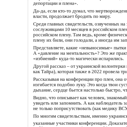
депортации и плена».
Да-да, если кто-то думал, что мертворожден
власти, продолжает бродить по миру.
Среди главных свидетельств, озвученных на
сослуживцами 10 месяцев в российском плену
российском плену. Там ведь, кроме физическ
плену их били, они голодали, а иногда им з
Представляете, какие «невыносимые» пытки 
А «давление на ментальность»? Это же прак
«избиений» куда-то магически испарились.
Другой рассказ – от украинской волонтерки
как Тайра), которая также в 2022 провела тр
Рассказывая на конференции про плен, она 
изгибается подобно луку. Это когда твои су
дыхание, сердце бьется настолько быстро, чт
Видно, что описывает как человек, знакомый 
увидеть или запомнить. А как наблюдатель 
не только поприсутствовать (как медику ВСУ
По многим свидетельствам, именно украинск
указанные участники конференции. Доказат