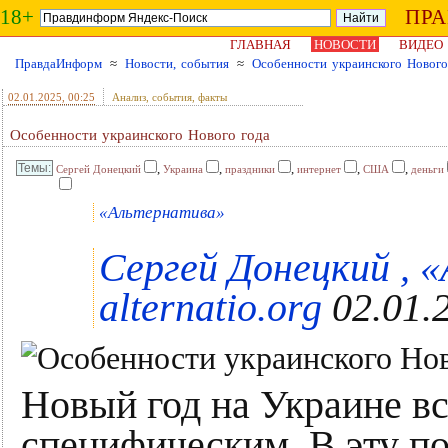
18+
ПР
ГЛАВНАЯ
НОВОСТИ
ВИДЕО
ПравдаИнформ
≈
Новости, события
≈
Особенности украинского Нового
02.01.2025
, 00:25
Анализ, события, факты
Особенности украинского Нового года
,
,
,
,
,
Сергей Донецкий
Украина
праздники
интернет
США
деньги
«Альтернатива»
Сергей Донецкий , 
alternatio.org
02.01.
Новый год на Украине в
специфическим. В эту по