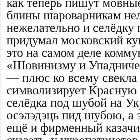
как теперь пишут мовные
блины шароварникам нель
нежелательно и селёдку 
придумал московский к
это на самом деле комму
«Шовинизму и Упадниче
— плюс ко всему свекла 
символизирует Красную 
селёдка под шубой на Ук
осэлэдэць пид шубою, а 
ещё и фирменный казачий