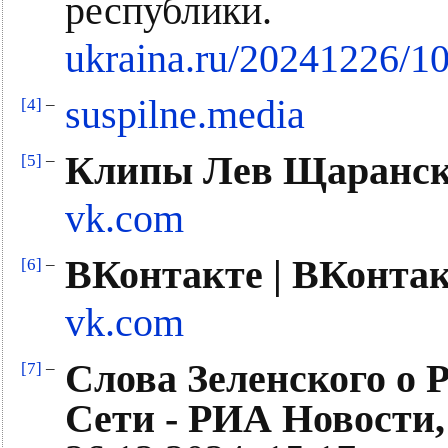
республики.
ukraina.ru/20241226/1
suspilne.media
[4]
–
Клипы Лев Щаранск
[5]
–
vk.com
ВКонтакте | ВКонта
[6]
–
vk.com
Слова Зеленского о 
[7]
–
Сети - РИА Новости, 