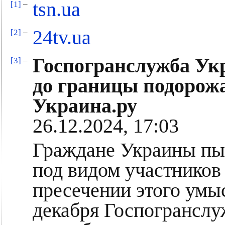
tsn.ua
[1]
–
24tv.ua
[2]
–
Госпогранслужба Ук
[3]
–
до границы подорожал
Украина.ру
26.12.2024, 17:03
Граждане Украины пыт
под видом участников
пресечении этого умы
декабря Госпогранслу