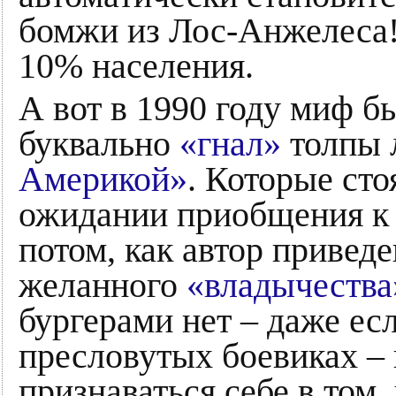
бомжи из Лос-Анжелеса!
10% населения.
А вот в 1990 году миф б
буквально
«гнал»
толпы 
Америкой»
. Которые сто
ожидании приобщения 
потом, как автор приведе
желанного
«владычества
бургерами нет – даже ес
пресловутых боевиках – н
признаваться себе в том,