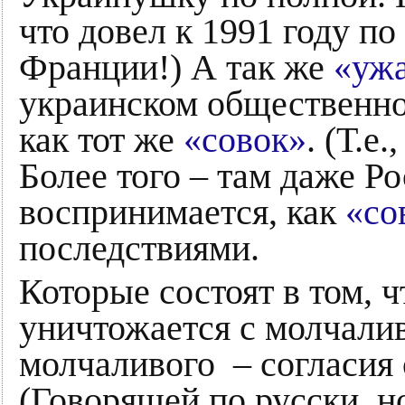
что довел к 1991 году п
Франции!) А так же
«уж
украинском общественно
как тот же
«совок»
. (Т.е
Более того – там даже Р
воспринимается, как
«со
последствиями.
Которые состоят в том, ч
уничтожается с молчаливо
молчаливого – согласия
(Говорящей по русски, 