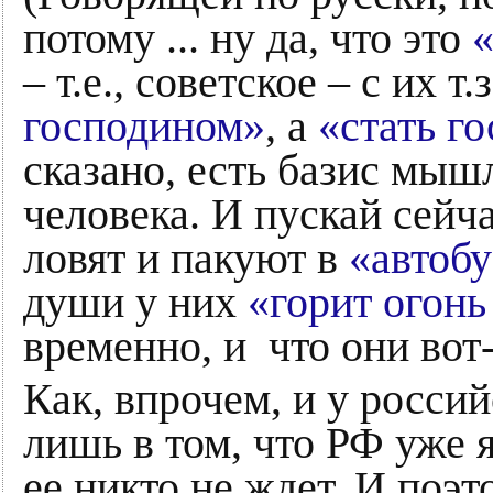
потому ... ну да, что это
– т.е., советское – с их 
господином»
, а
«стать г
сказано, есть базис мыш
человека. И пускай сейч
ловят и пакуют в
«автоб
души у них
«горит огон
временно, и что они вот-
Как, впрочем, и у росси
лишь в том, что РФ уже 
ее никто не ждет. И поэ