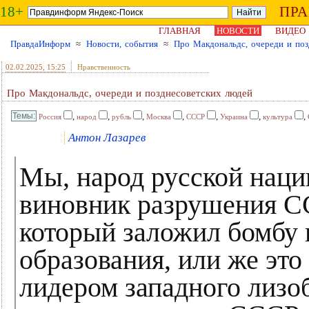
18+
ПР
ГЛАВНАЯ
НОВОСТИ
ВИДЕО
ПравдаИнформ
≈
Новости, события
≈
Про Макдональдс, очереди и поз
02.02.2025
, 15:25
Нравственность
Про Макдональдс, очереди и позднесоветских людей
,
,
,
,
,
,
,
Россия
народ
рубль
Москва
СССР
Украина
культура
Антон Лазарев
Мы, народ русской наци
виновник разрушения СС
который заложил бомбу 
образования, или же эт
лидером западного лизо