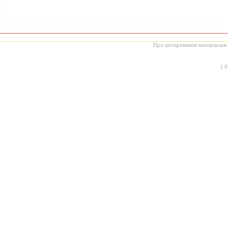
При цитировании материалов с
[
0