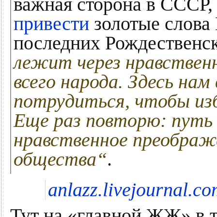
важная сторона в СССР, 
привести
золотые слова
последних Рождественс
лежит через нравственн
всего народа. Здесь на
потрудиться, чтобы из
Еще раз повторю: путь 
нравственное преображе
общества“
.
anlazz.livejournal.c
Тут на «главной ЖЖ» в т