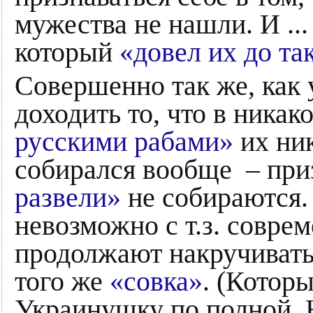
мужества не нашли. И ...
который
«довел их до та
Совершенно так же, как 
доходить то, что в никак
русскими рабами»
их ник
собирался вообще – приз
развели»
не собираются.
невозможно с т.з. совре
продолжают накручивать
того же
«совка»
. (Котор
Украинушку по полной. 