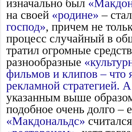
изначально был
«Макдон
на своей
«родине»
– ста
господ»
, причем не тольк
процесс случайный в общ
тратил огромные средст
разнообразные
«культур
фильмов и клипов – что 
рекламной стратегией. А
указанным выше образом.
подобное очень долго – 
«Макдональдс»
считался