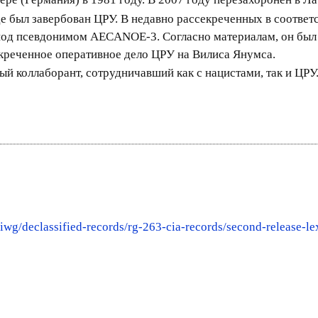
е был завербован ЦРУ. В недавно рассекреченных в соответс
под псевдонимом AECANOE-3. Согласно материалам, он был
креченное оперативное дело ЦРУ на Вилиса Янумса.
й коллаборант, сотрудничавший как с нацистами, так и ЦРУ.
iwg/declassified-records/rg-263-cia-records/second-release-le