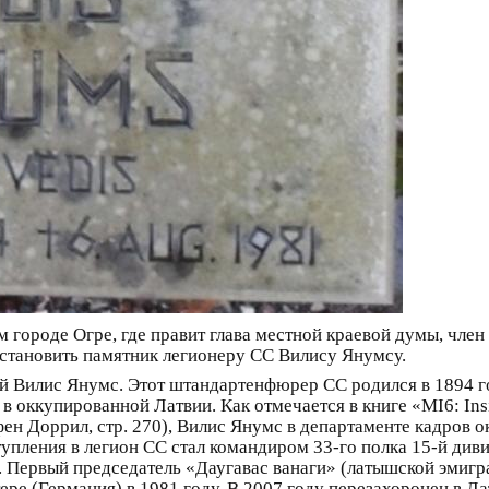
 городе Огре, где правит глава местной краевой думы, чле
становить памятник легионеру СС Вилису Янумсу.
кой Вилис Янумс. Этот штандартенфюрер СС родился в 1894 г
 оккупированной Латвии. Как отмечается в книге «MI6: Inside
тефен Доррил, стр. 270), Вилис Янумс в департаменте кадров
пления в легион СС стал командиром 33-го полка 15-й дивиз
те. Первый председатель «Даугавас ванаги» (латышской эми
ере (Германия) в 1981 году. В 2007 году перезахоронен в Л