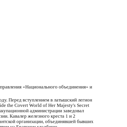
н правления «Национального объединения» и
оду. Перед вступлением в латышский легион
 the Covert World of Her Majesty's Secret
 оккупационной администрации заведовал
ии. Кавалер железного креста 1 и 2
грантской организации, объединявшей бывших
атвии на Братском кладбище.