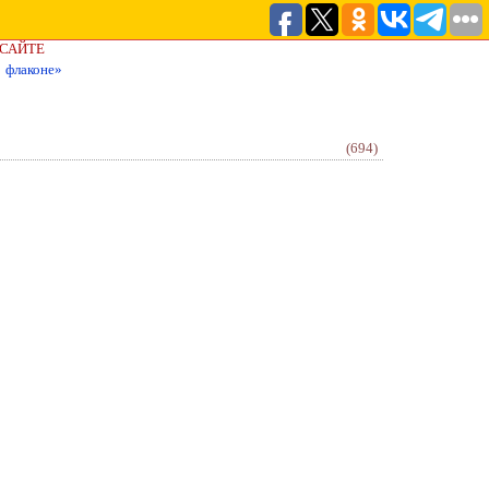
 САЙТЕ
 флаконе»
(694)