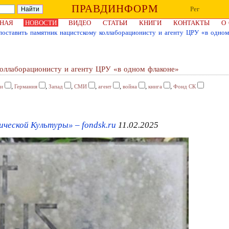
ПРАВДИНФОРМ
Рег
НАЯ
НОВОСТИ
ВИДЕО
СТАТЬИ
КНИГИ
КОНТАКТЫ
О
поставить памятник нацистскому коллаборационисту и агенту ЦРУ «в одном
коллаборационисту и агенту ЦРУ «в одном флаконе»
,
,
,
,
,
,
,
ки
Германия
Запад
СМИ
агент
война
книга
Фонд СК
ческой Культуры» – fondsk.ru
11.02.2025