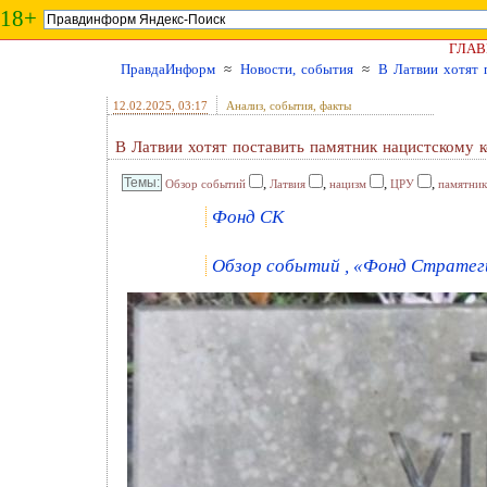
18+
ГЛАВ
ПравдаИнформ
≈
Новости, события
≈
В Латвии хотят 
12.02.2025
, 03:17
Анализ, события, факты
В Латвии хотят поставить памятник нацистскому 
,
,
,
,
Обзор событий
Латвия
нацизм
ЦРУ
памятни
Фонд СК
Обзор событий , «Фонд Стратеги