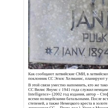
Как сообщают латвийские СМИ, в латвийском
поклонник СС Эгилс Хелманис, планируют у
В этой связи уместно напомнить, кто же та
СС Вилис Янумс с 1941 года служил немцам в
Intelligence» (2002 год издания, автор – С
всеми полицейскими батальонами. После всту
степеней, а также Немецкого креста в золо
легионеров СС. – Прим. ред.). Умер в Мюнст